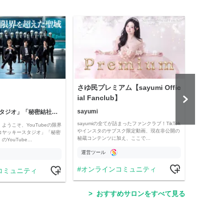
さゆ民プレミアム【sayumi Offic
公益
ial Fanclub】
sayumi
「コヤッキースタジオ」「秘密結社コヤミナティ」
公益
sayumiの全てが詰まったファンクラブ！TikTok
ようこそ、YouTubeの限界
Officia
やインスタのサブスク限定動画、現在非公開の
コヤッキースタジオ」「秘密
e thro
秘蔵コンテンツに加え、ここで…
YouTube…
運営ツール
運営
オンラインコミュニティ
コミュニティ
学
おすすめサロンをすべて見る