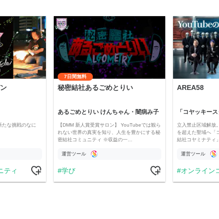
7日間無料
ン
秘密結社あるごめとりい
AREA58
あるごめとりい けんちゃん・闇病み子
新たな挑戦のなに
【DMM 新人賞受賞サロン】 YouTubeでは観ら
立入禁止区域解放。
れない世界の真実を知り、人生を豊かにする秘
を超えた聖域へ「
密結社コミュニティ ※収益の一…
結社コヤミナティ」の
運営ツール
運営ツール
ニティ
学び
オンライン