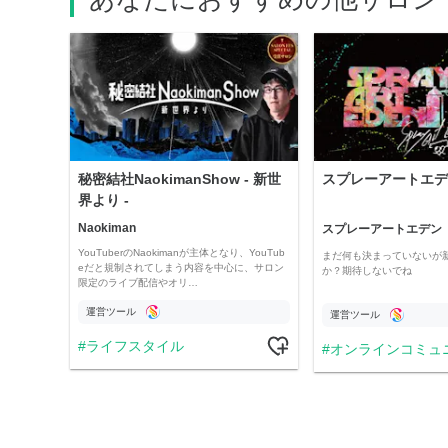
秘密結社NaokimanShow - 新世
スプレーアートエデ
界より -
Naokiman
スプレーアートエデン
YouTuberのNaokimanが主体となり、YouTub
まだ何も決まっていないが
eだと規制されてしまう内容を中心に、サロン
か？期待しないでね
限定のライブ配信やオリ…
運営ツール
運営ツール
ライフスタイル
オンラインコミュ