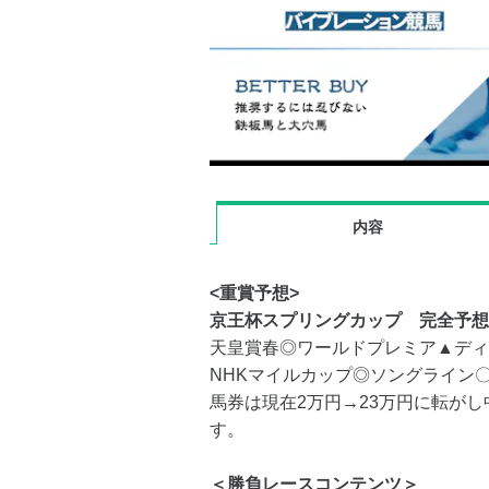
内容
<重賞予想>
京王杯スプリングカップ 完全予想
天皇賞春◎ワールドプレミア▲ディ
NHKマイルカップ◎ソングライン
馬券は現在2万円→23万円に転が
す。
＜勝負レースコンテンツ＞