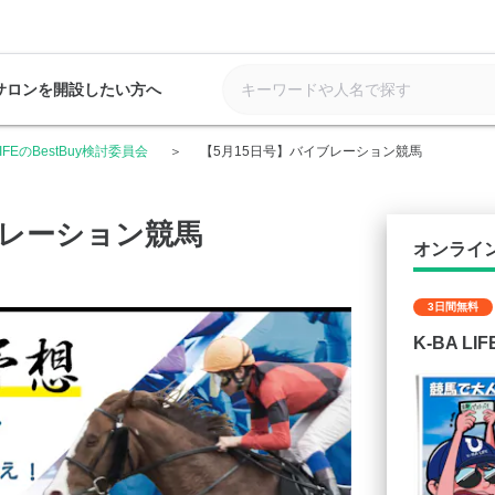
サロンを開設したい方へ
 LIFEのBestBuy検討委員会
【5月15日号】バイブレーション競馬
ブレーション競馬
オンライ
3日間無料
K-BA L