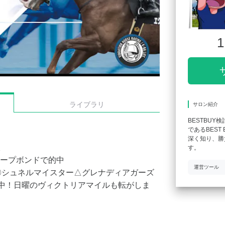
1
ライブラリ
サロン紹介
BESTBUY
であるBES
深く知り、勝
す。
ープボンドで的中
運営ツール
〇シュネルマイスター△グレナディアガーズ
し中！日曜のヴィクトリアマイルも転がしま