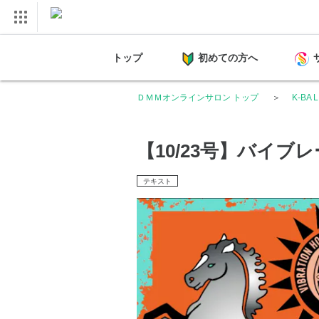
トップ
初めての方へ
ＤＭＭオンラインサロン トップ
K-BA
【10/23号】バイブ
テキスト