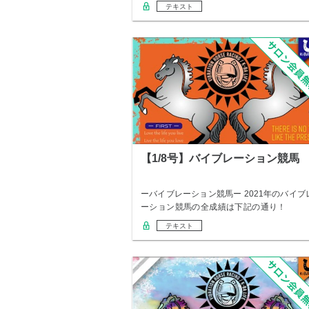
…
テキスト
【1/8号】バイブレーション競馬
ーバイブレーション競馬ー 2021年のバイブ
ーション競馬の全成績は下記の通り
…
テキスト