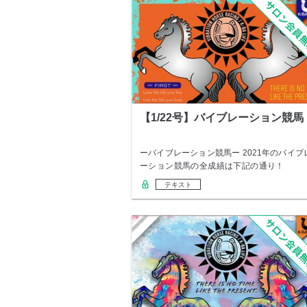
【1/22号】バイブレーション競馬
ーバイブレーション競馬ー 2021年のバイブ
ーション競馬の全成績は下記の通り
…
テキスト