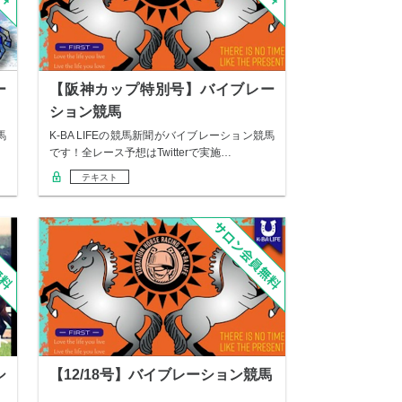
ー
【阪神カップ特別号】バイブレー
ション競馬
馬
K-BA LIFEの競馬新聞がバイブレーション競馬
です！全レース予想はTwitterで実施…
テキスト
シ
【12/18号】バイブレーション競馬