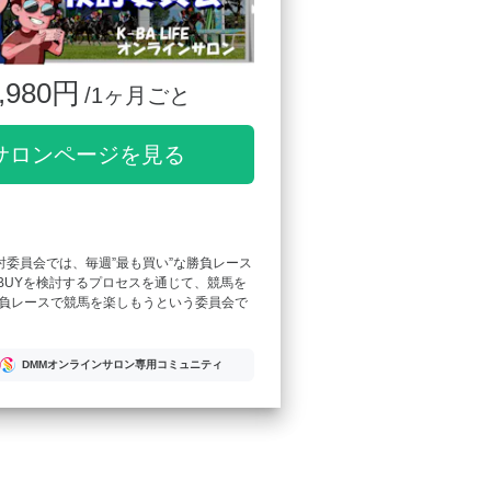
,980円
/1ヶ月ごと
サロンページを見る
検討委員会では、毎週”最も買い”な勝負レース
T BUYを検討するプロセスを通じて、競馬を
負レースで競馬を楽しもうという委員会で
DMMオンラインサロン専用コミュニティ