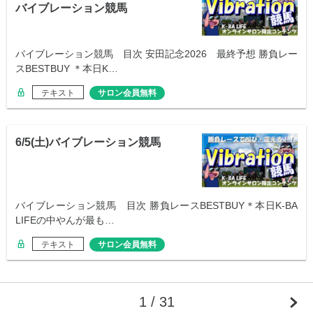
バイブレーション競馬
バイブレーション競馬 目次 安田記念2026 最終予想 勝負レー
スBESTBUY ＊本日K…
テキスト
サロン会員無料
6/5(土)バイブレーション競馬
バイブレーション競馬 目次 勝負レースBESTBUY＊本日K-BA
LIFEの中やんが最も…
テキスト
サロン会員無料
1 / 31