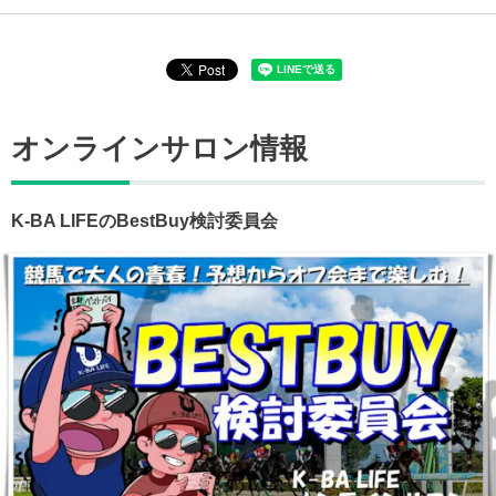
オンラインサロン情報
K-BA LIFEのBestBuy検討委員会