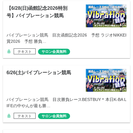
【6/28(日)函館記念2026特別
号】バイブレーション競馬
バイブレーション競馬 目次函館記念2026 予想 ラジオNIKKEI
賞2026 予想 勝負…
テキスト
サロン会員無料
6/26(土)バイブレーション競馬
バイブレーション競馬 目次勝負レースBESTBUY＊本日K-BA L
IFEの中やんが最も勝…
テキスト
サロン会員無料