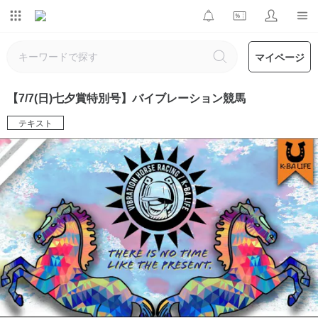
マイページ
【7/7(日)七夕賞特別号】バイブレーション競馬
テキスト