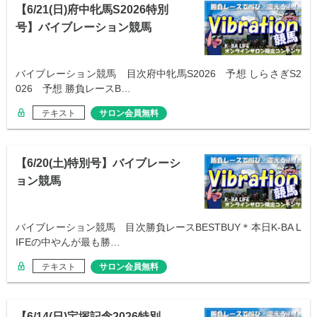
【6/21(日)府中牝馬S2026特別
号】バイブレーション競馬
バイブレーション競馬 目次府中牝馬S2026 予想 しらさぎS2
026 予想 勝負レースB…
テキスト
サロン会員無料
【6/20(土)特別号】バイブレーシ
ョン競馬
バイブレーション競馬 目次勝負レースBESTBUY＊本日K-BA L
IFEの中やんが最も勝…
テキスト
サロン会員無料
【6/14(日)宝塚記念2026特別