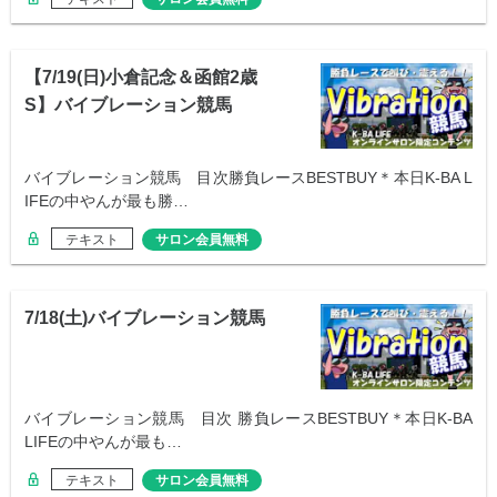
【7/19(日)小倉記念＆函館2歳
S】バイブレーション競馬
バイブレーション競馬 目次勝負レースBESTBUY＊本日K-BA L
IFEの中やんが最も勝…
テキスト
サロン会員無料
7/18(土)バイブレーション競馬
バイブレーション競馬 目次 勝負レースBESTBUY＊本日K-BA
LIFEの中やんが最も…
テキスト
サロン会員無料