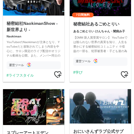
7日間無料
秘密結社NaokimanShow -
秘密結社あるごめとりい
新世界より -
あるごめとりい けんちゃん・闇病み子
Naokiman
【DMM 新人賞受賞サロン】 YouTubeで
YouTuberのNaokimanが主体となり、Y
は観られない世界の真実を知り、人生を
ouTubeだと規制されてしまう内容を中
豊かにする秘密結社コミュニティ ※収
心に、サロン限定のライブ配信やオリジ
益の一部を、犯罪被害者・子ども達の為
ナル動画を公開。また、メンバー同士の
のチャリティーに寄付させていただきま
情報交換や交流の場としても楽しんでい
す
運営ツール
ただいています。
運営ツール
学び
ライフスタイル
おにいさんずラブ公式サブ
スプレーアートエデン