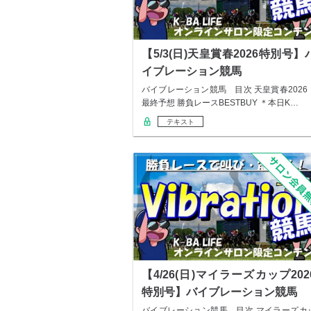
【5/3(日)天皇賞春2026特別号】
イブレーション競馬
バイブレーション競馬 目次 天皇賞春202
最終予想 勝負レースBESTBUY ＊本日K…
テキスト
【4/26(日)マイラーズカップ202
特別号】バイブレーション競馬
バイブレーション競馬 目次 マイラーズカ