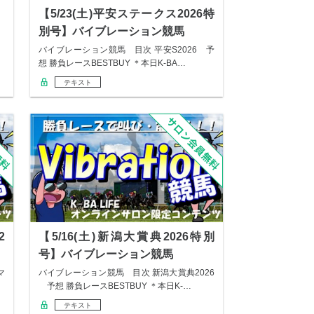
】
【5/23(土)平安ステークス2026特
別号】バイブレーション競馬
6
バイブレーション競馬 目次 平安S2026 予
想 勝負レースBESTBUY ＊本日K-BA…
テキスト
2
【5/16(土)新潟大賞典2026特別
号】バイブレーション競馬
マ
バイブレーション競馬 目次 新潟大賞典2026
予想 勝負レースBESTBUY ＊本日K-…
テキスト