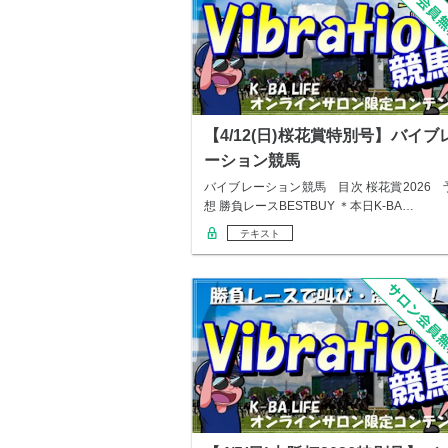
【4/12(日)桜花賞特別号】バイブ
ーション競馬
バイブレーション競馬 目次 桜花賞2026 
想 勝負レースBESTBUY ＊本日K-BA…
テキスト