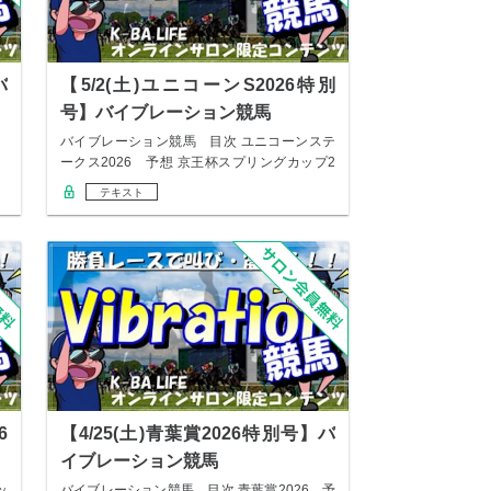
バ
【5/2(土)ユニコーンS2026特別
号】バイブレーション競馬
6
バイブレーション競馬 目次 ユニコーンステ
ークス2026 予想 京王杯スプリングカップ2
0…
テキスト
6
【4/25(土)青葉賞2026特別号】バ
イブレーション競馬
ッ
バイブレーション競馬 目次 青葉賞2026 予