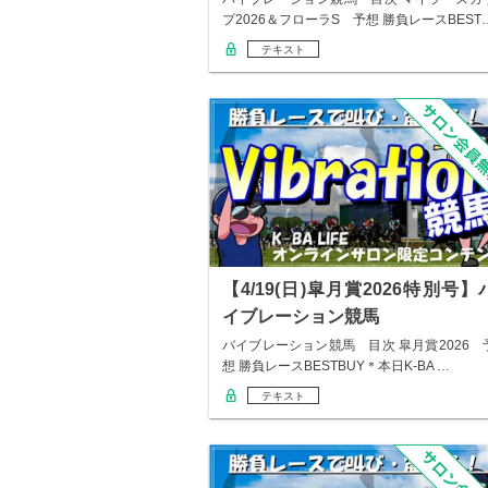
プ2026＆フローラS 予想 勝負レースBEST
テキスト
【4/19(日)皐月賞2026特別号】
イブレーション競馬
バイブレーション競馬 目次 皐月賞2026 
想 勝負レースBESTBUY＊本日K-BA …
テキスト