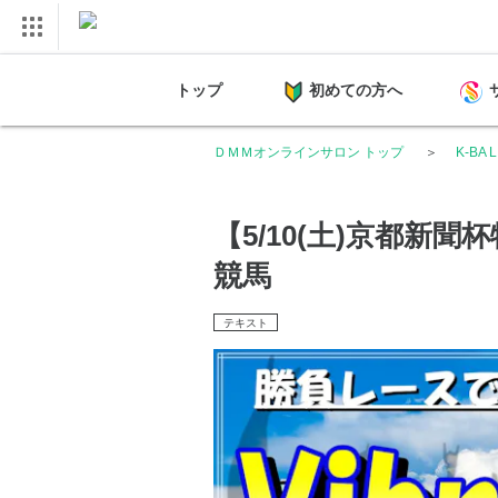
トップ
初めての方へ
ＤＭＭオンラインサロン トップ
K-BA
【5/10(土)京都新
競馬
テキスト