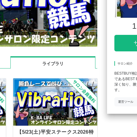
1
ライブラリ
サロン紹介
BESTBUY
であるBES
深く知り、勝
す。
運営ツール
】
【5/23(土)平安ステークス2026特