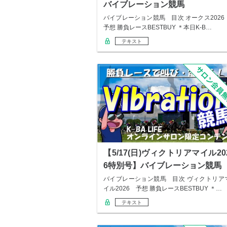
バイブレーション競馬
バイブレーション競馬 目次 オークス202
予想 勝負レースBESTBUY ＊本日K-B…
テキスト
【5/17(日)ヴィクトリアマイル20
6特別号】バイブレーション競馬
バイブレーション競馬 目次 ヴィクトリア
イル2026 予想 勝負レースBESTBUY ＊…
テキスト