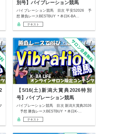
別号】バイブレーション競馬
6
バイブレーション競馬 目次 平安S2026 予
想 勝負レースBESTBUY ＊本日K-BA…
テキスト
2
【5/16(土)新潟大賞典2026特別
号】バイブレーション競馬
マ
バイブレーション競馬 目次 新潟大賞典2026
予想 勝負レースBESTBUY ＊本日K-…
テキスト