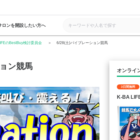
サロンを開設したい方へ
 LIFEのBestBuy検討委員会
6/28(土)バイブレーション競馬
ション競馬
オンライ
3日間無料
K-BA L