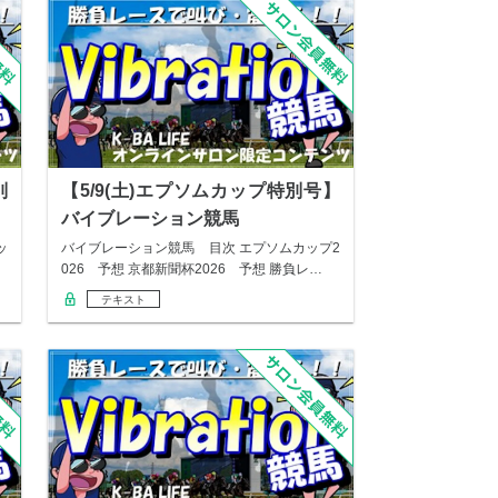
別
【5/9(土)エプソムカップ特別号】
バイブレーション競馬
ッ
バイブレーション競馬 目次 エプソムカップ2
026 予想 京都新聞杯2026 予想 勝負レ…
テキスト