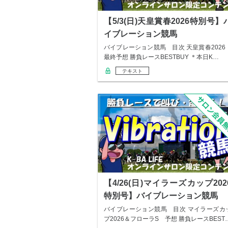
【5/3(日)天皇賞春2026特別号】
イブレーション競馬
バイブレーション競馬 目次 天皇賞春202
最終予想 勝負レースBESTBUY ＊本日K…
テキスト
【4/26(日)マイラーズカップ202
特別号】バイブレーション競馬
バイブレーション競馬 目次 マイラーズカ
プ2026＆フローラS 予想 勝負レースBEST