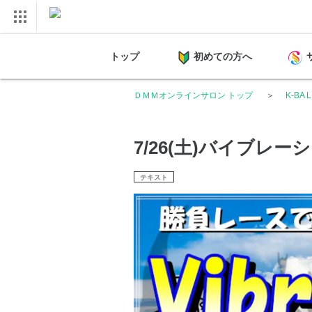
トップ
初めての方へ
ＤＭＭオンラインサロン トップ
K-BA
7/26(土)バイブレー
テキスト