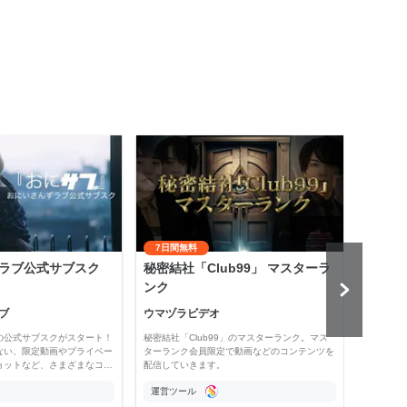
7日間無料
ラブ公式サブスク
秘密結社「Club99」 マスターラ
齋藤
ンク
悟』
ブ
ウマヅラビデオ
齋藤
の公式サブスクがスタート！
秘密結社「Club99」のマスターランク。マス
「保護
ない、限定動画やプライベー
ターランク会員限定で動画などのコンテンツを
では、
ョットなど、さまざまなコ…
配信していきます。
配信、
運営ツール
運営