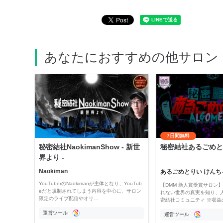
あなたにおすすめの他サロン
7日間無料
秘密結社NaokimanShow - 新世
秘密結社あるごめと
界より -
Naokiman
あるごめとりい けんち
YouTuberのNaokimanが主体となり、YouTub
【DMM 新人賞受賞サロン】 
eだと規制されてしまう内容を中心に、サロン
れない世界の真実を知り、
限定のライブ配信やオリ…
密結社コミュニティ ※収益
運営ツール
運営ツール