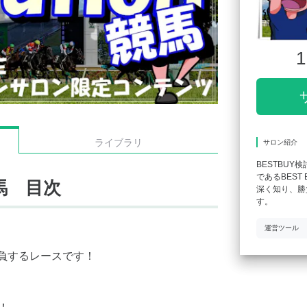
1
ライブラリ
サロン紹介
BESTBUY
であるBES
馬 目次
深く知り、勝
す。
運営ツール
も勝負するレースです！