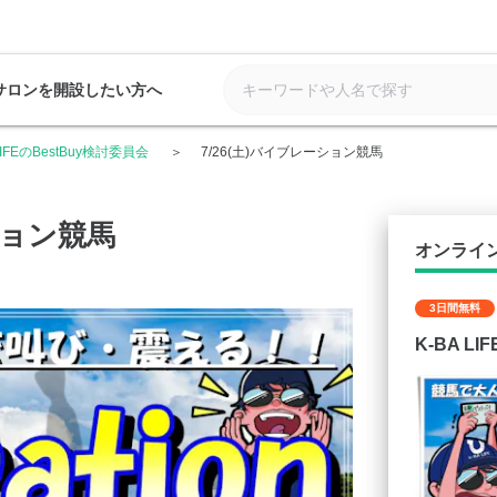
サロンを開設したい方へ
 LIFEのBestBuy検討委員会
7/26(土)バイブレーション競馬
ション競馬
オンライ
3日間無料
K-BA L