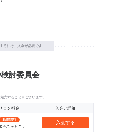
！
するには、入会が必要です
Buy検討委員会
に完売することもございます。
サロン料金
入会／詳細
3日間無料
入会する
980円/1ヶ月ごと