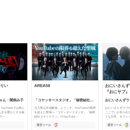
りい
AREA58
おにいさんず
『おにサブ』
ゃん・闇病み子
「コヤッキースタジオ」「秘密結社コヤミナティ」
おにいさんずラ
YouTubeでは観ら
立入禁止区域解放。ようこそ、YouTubeの限界
おにいさんずラブ
人生を豊かにする秘
を超えた聖域へ「コヤッキースタジオ」「秘密
ここでしか見られ
の一…
結社コヤミナティ」のYouTube…
トな日常、オフシ
運営ツール
運営ツール