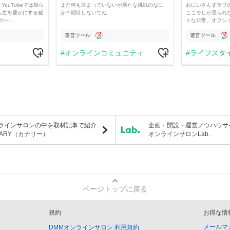
YouTubeでは観ら
まだ何も決まっていないが新たな挑戦のなに
おにいさんずラブ
人生を豊かにする秘
か？期待しないでね
ここでしか見られ
の一…
トな日常、オフシ
運営ツール
運営ツール
オンラインコミュニティ
ライフスタ
ラインサロンの中を取材記事で紹介
企画・開設・運営ノウハウサ
NARY（カナリー）
オンラインサロンLab.
ページトップに戻る
規約
お得な情
メールマ
DMMオンラインサロン 利用規約