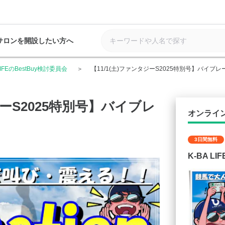
サロンを開設したい方へ
 LIFEのBestBuy検討委員会
【11/1(土)ファンタジーS2025特別号】バイブ
ジーS2025特別号】バイブレ
オンライ
3日間無料
K-BA L