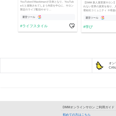
YouTuberのNaokimanが主体となり、YouTub
【DMM 新人賞受賞サロン】 
eだと規制されてしまう内容を中心に、サロン
れない世界の真実を知り、
限定のライブ配信やオリ…
密結社コミュニティ ※収益
運営ツール
運営ツール
ライフスタイル
学び
オン
CA
DMMオンラインサロン ご利用ガイド
初めての方はこちら