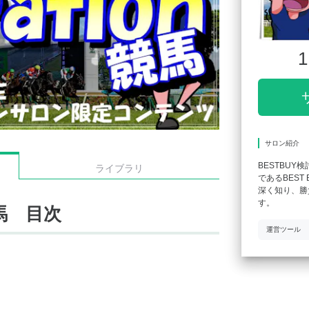
1
サロン紹介
BESTBUY
ライブラリ
であるBES
深く知り、勝
す。
馬 目次
運営ツール