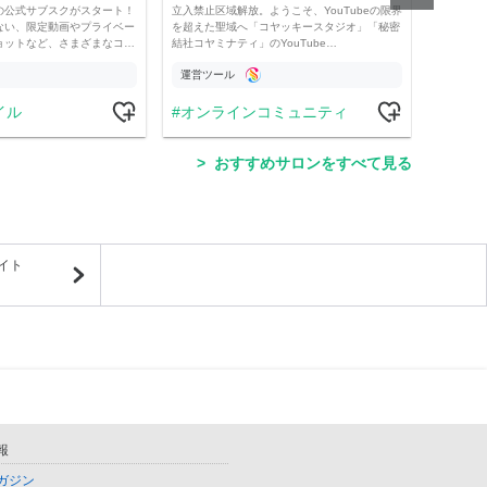
の公式サブスクがスタート！
立入禁止区域解放。ようこそ、YouTubeの限界
経済・
ない、限定動画やプライベー
を超えた聖域へ「コヤッキースタジオ」「秘密
け。 
ョットなど、さまざまなコ…
結社コヤミナティ」のYouTube…
の記事
運営ツール
運営
イル
オンラインコミュニティ
学
おすすめサロンをすべて見る
イト
報
ガジン