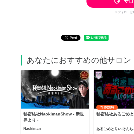
サロ
※フォローは
あなたにおすすめの他サロン
7日間無料
秘密結社NaokimanShow - 新世
秘密結社あるごめと
界より -
Naokiman
あるごめとりい けんち