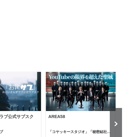
ラブ公式サブスク
AREA58
Holl
ブ
「コヤッキースタジオ」「秘密結社コヤミナティ」
河村真