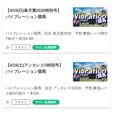
【4/19(日)皐月賞2026特別号】
バイブレーション競馬
バイブレーション競馬 目次 皐月賞2026 予想 勝負レースBES
TBUY＊本日K-BA …
テキスト
サロン会員無料
【4/18(土)アンタレスS特別号】
バイブレーション競馬
バイブレーション競馬 目次 アンタレスS2026 予想 勝負レー
スBESTBUY ＊本日K…
テキスト
サロン会員無料