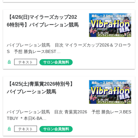
【4/26(日)マイラーズカップ202
6特別号】バイブレーション競馬
バイブレーション競馬 目次 マイラーズカップ2026＆フローラ
S 予想 勝負レースBEST…
テキスト
サロン会員無料
【4/25(土)青葉賞2026特別号】
バイブレーション競馬
バイブレーション競馬 目次 青葉賞2026 予想 勝負レースBES
TBUY ＊本日K-BA…
テキスト
サロン会員無料