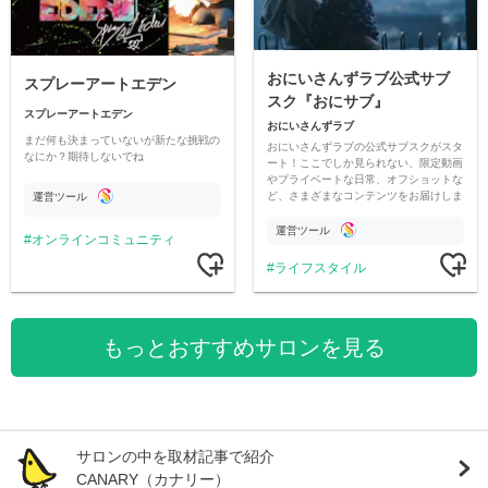
おにいさんずラブ公式サブ
スプレーアートエデン
スク『おにサブ』
スプレーアートエデン
おにいさんずラブ
まだ何も決まっていないが新たな挑戦の
おにいさんずラブの公式サブスクがスタ
なにか？期待しないでね
ート！ここでしか見られない、限定動画
やプライベートな日常、オフショットな
ど、さまざまなコンテンツをお届けしま
運営ツール
す。
運営ツール
オンラインコミュニティ
ライフスタイル
もっとおすすめサロンを見る
サロンの中を取材記事で紹介
CANARY（カナリー）