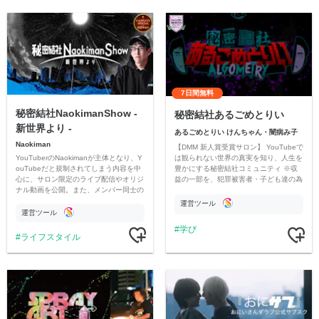
7日間無料
秘密結社NaokimanShow -
秘密結社あるごめとりい
新世界より -
あるごめとりい けんちゃん・闇病み子
Naokiman
【DMM 新人賞受賞サロン】 YouTubeで
YouTuberのNaokimanが主体となり、Y
は観られない世界の真実を知り、人生を
ouTubeだと規制されてしまう内容を中
豊かにする秘密結社コミュニティ ※収
心に、サロン限定のライブ配信やオリジ
益の一部を、犯罪被害者・子ども達の為
ナル動画を公開。また、メンバー同士の
のチャリティーに寄付させていただきま
情報交換や交流の場としても楽しんでい
す
運営ツール
ただいています。
運営ツール
学び
ライフスタイル