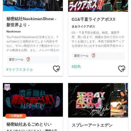
秘密結社NaokimanShow -
G1&千直ライクアボス‼️
新世界より -
きみライクアボス
Naokiman
G1・千直予想を配信。軸馬、展開予
YouTuberのNaokimanが主体となり、Y
想、買い目まで、根拠を含めて分かりや
ouTubeだと規制されてしまう内容を中
すくお届けします。本気で回収率アップ
心に、サロン限定のライブ配信やオリジ
を目指す方におすすめの競馬予想サロン
ナル動画を公開。また、メンバー同士の
です。
情報交換や交流の場としても楽しんでい
運営ツール
ただいています。
運営ツール
競馬
ライフスタイル
7日間無料
秘密結社あるごめとりい
スプレーアートエデン
あるごめとりい けんちゃん・闇病み子