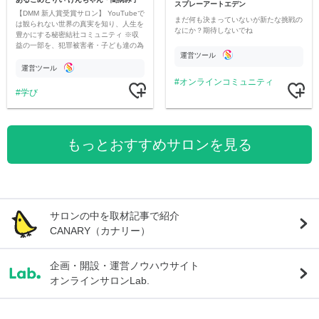
スプレーアートエデン
【DMM 新人賞受賞サロン】 YouTubeで
まだ何も決まっていないが新たな挑戦の
は観られない世界の真実を知り、人生を
なにか？期待しないでね
豊かにする秘密結社コミュニティ ※収
益の一部を、犯罪被害者・子ども達の為
運営ツール
のチャリティーに寄付させていただきま
す
運営ツール
オンラインコミュニティ
学び
もっとおすすめサロンを見る
サロンの中を取材記事で紹介
CANARY（カナリー）
企画・開設・運営ノウハウサイト
オンラインサロンLab.