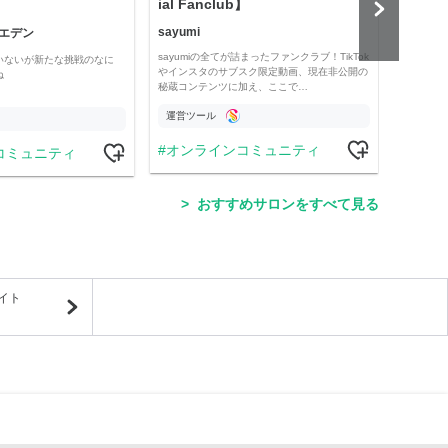
ial Fanclub】
予想
sayumi
エデン
競馬全
sayumiの全てが詰まったファンクラブ！TikTok
いないが新たな挑戦のなに
現役プ
やインスタのサブスク限定動画、現在非公開の
ね
タイム
秘蔵コンテンツに加え、ここで…
したい
運営ツール
運営
オンラインコミュニティ
コミュニティ
競
おすすめサロンをすべて見る
イト