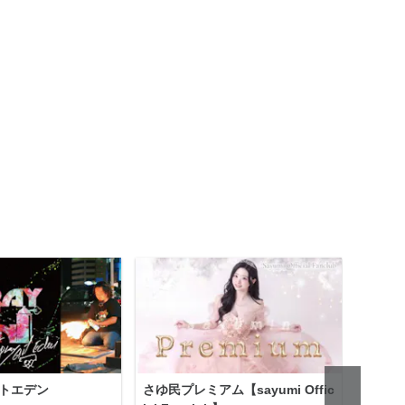
トエデン
さゆ民プレミアム【sayumi Offic
プロ