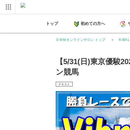
トップ
初めての方へ
ＤＭＭオンラインサロン トップ
K-BA
【5/31(日)東京優駿
ン競馬
テキスト