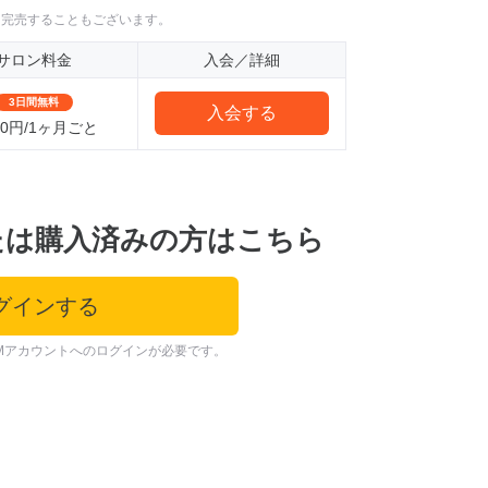
に完売することもございます。
サロン料金
入会／詳細
3日間無料
入会する
980円/1ヶ月ごと
たは購入済みの方はこちら
グインする
Mアカウントへのログインが必要です。