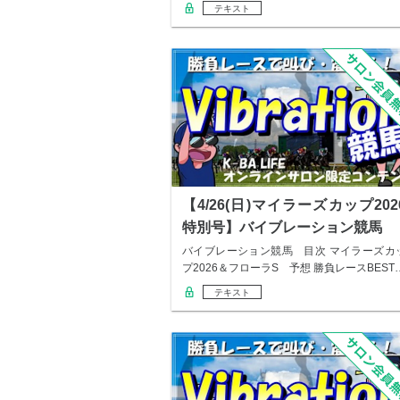
テキスト
【4/26(日)マイラーズカップ202
特別号】バイブレーション競馬
バイブレーション競馬 目次 マイラーズカ
プ2026＆フローラS 予想 勝負レースBEST
テキスト