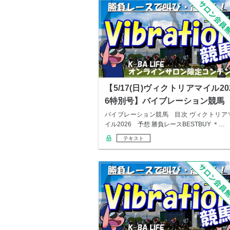
【5/17(日)ヴィクトリアマイル20
6特別号】バイブレーション競馬
バイブレーション競馬 目次 ヴィクトリア
イル2026 予想 勝負レースBESTBUY ＊…
テキスト