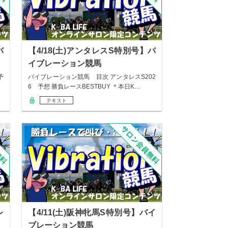
バ
【4/18(土)アンタレスS特別号】バ
イブレーション競馬
予
バイブレーション競馬 目次 アンタレスS202
6 予想 勝負レースBESTBUY ＊本日K…
テキスト
レ
【4/11(土)阪神牝馬S特別号】バイ
ブレーション競馬