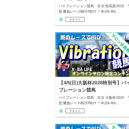
バイブレーション競馬 目次 桜花賞2026 
想 勝負レースBESTBUY ＊本日K-BA…
テキスト
【4/5(日)大阪杯2026特別号】バ
ブレーション競馬
バイブレーション競馬 目次 大阪杯2026 
想 勝負レースBESTBUY ＊本日K-BA…
テキスト