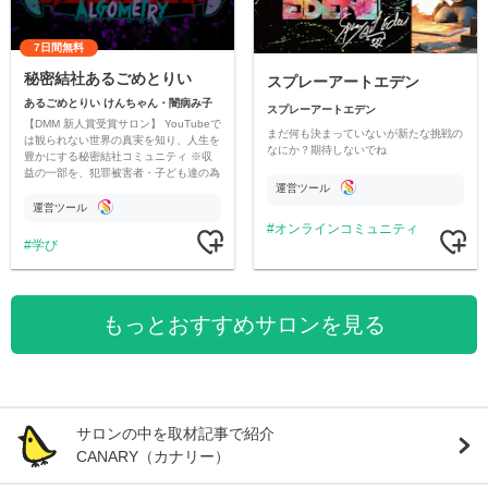
7日間無料
秘密結社あるごめとりい
スプレーアートエデン
あるごめとりい けんちゃん・闇病み子
スプレーアートエデン
【DMM 新人賞受賞サロン】 YouTubeで
まだ何も決まっていないが新たな挑戦の
は観られない世界の真実を知り、人生を
なにか？期待しないでね
豊かにする秘密結社コミュニティ ※収
益の一部を、犯罪被害者・子ども達の為
運営ツール
のチャリティーに寄付させていただきま
す
運営ツール
オンラインコミュニティ
学び
もっとおすすめサロンを見る
サロンの中を取材記事で紹介
CANARY（カナリー）