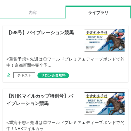
内容
ライブラリ
【5/8号】バイブレーション競馬
<重賞予想> 先週は◎ワールドプレミア▲ディープボンドで的
中！京都新聞杯完全予…
テキスト
サロン会員無料
【NHKマイルカップ特別号】バ
イブレーション競馬
<重賞予想> 先週は◎ワールドプレミア▲ディープボンドで的
中！NHKマイルカッ…