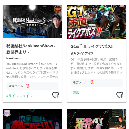
秘密結社NaokimanShow -
G1&千直ライクアボス‼️
新世界より -
きみライクアボス
Naokiman
G1・千直予想を配信。軸馬、展開予
YouTuberのNaokimanが主体となり、Y
想、買い目まで、根拠を含めて分かりや
ouTubeだと規制されてしまう内容を中
すくお届けします。本気で回収率アップ
心に、サロン限定のライブ配信やオリジ
を目指す方におすすめの競馬予想サロン
ナル動画を公開。また、メンバー同士の
です。
情報交換や交流の場としても楽しんでい
運営ツール
ただいています。
運営ツール
競馬
ライフスタイル