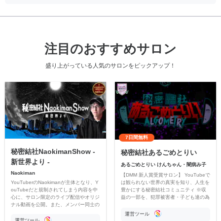
注目のおすすめサロン
盛り上がっている人気のサロンをピックアップ！
7日間無料
秘密結社NaokimanShow -
秘密結社あるごめとりい
新世界より -
あるごめとりい けんちゃん・闇病み子
Naokiman
【DMM 新人賞受賞サロン】 YouTubeで
YouTuberのNaokimanが主体となり、Y
は観られない世界の真実を知り、人生を
ouTubeだと規制されてしまう内容を中
豊かにする秘密結社コミュニティ ※収
心に、サロン限定のライブ配信やオリジ
益の一部を、犯罪被害者・子ども達の為
ナル動画を公開。また、メンバー同士の
のチャリティーに寄付させていただきま
情報交換や交流の場としても楽しんでい
す
運営ツール
ただいています。
運営ツール