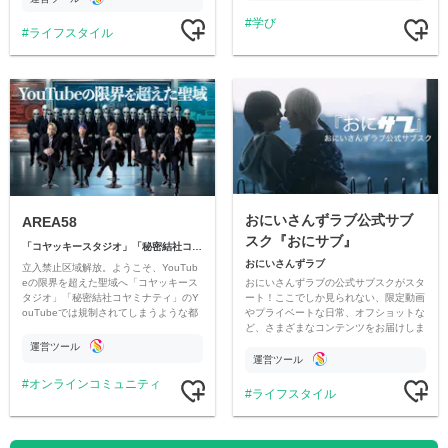
学び
ライフスタイル
おにいさんずラブ公式サブ
AREA58
スク『おにサブ』
「コヤッキースタジオ」「秘密結社コヤミナティ」
おにいさんずラブ
立入禁止区域解放。ようこそ、YouTub
おにいさんずラブの公式サブスクがスタ
eの限界を超えた聖域へ「コヤッキース
ート！ここでしか見られない、限定動画
タジオ」「秘密結社コヤミナティ」のY
やプライベートな日常、オフショットな
ouTubeでは規制されてしまうような都
ど、さまざまなコンテンツをお届けしま
市伝説を中心にオリジナルコンテンツを
す。
公開。
運営ツール
運営ツール
オンラインコミュニティ
ライフスタイル