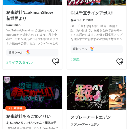
秘密結社NaokimanShow -
G1&千直ライクアボス‼️
新世界より -
きみライクアボス
Naokiman
G1・千直予想を配信。軸馬、展開予
YouTuberのNaokimanが主体となり、Y
想、買い目まで、根拠を含めて分かりや
ouTubeだと規制されてしまう内容を中
すくお届けします。本気で回収率アップ
心に、サロン限定のライブ配信やオリジ
を目指す方におすすめの競馬予想サロン
ナル動画を公開。また、メンバー同士の
です。
情報交換や交流の場としても楽しんでい
運営ツール
ただいています。
運営ツール
競馬
ライフスタイル
7日間無料
秘密結社あるごめとりい
スプレーアートエデン
あるごめとりい けんちゃん・闇病み子
スプレーアートエデン
【DMM 新人賞受賞サロン】 YouTubeで