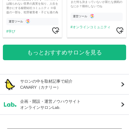
まだ何も決まっていないが新たな挑戦の
は観られない世界の真実を知り、人生を
なにか？期待しないでね
豊かにする秘密結社コミュニティ ※収
益の一部を、犯罪被害者・子ども達の為
運営ツール
のチャリティーに寄付させていただきま
す
運営ツール
オンラインコミュニティ
学び
もっとおすすめサロンを見る
サロンの中を取材記事で紹介
CANARY（カナリー）
企画・開設・運営ノウハウサイト
オンラインサロンLab.