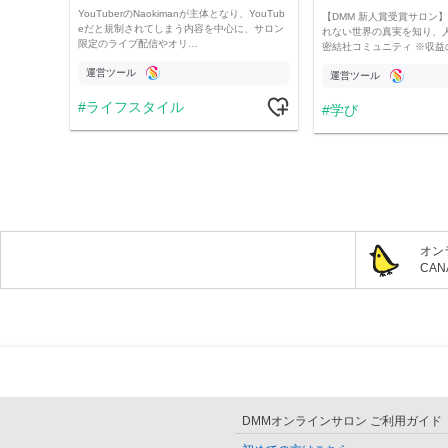
YouTuberのNaokimanが主体となり、YouTub
【DMM 新人賞受賞サロン】 
eだと規制されてしまう内容を中心に、サロン
れない世界の真実を知り、
限定のライブ配信やオリ…
密結社コミュニティ ※収益
運営ツール
運営ツール
ライフスタイル
学び
オン
CA
DMMオンラインサロン ご利用ガイド