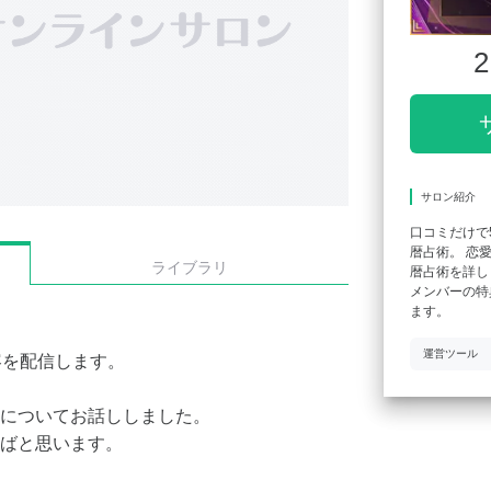
2
サロン紹介
口コミだけで
暦占術。 恋
ライブラリ
暦占術を詳し
メンバーの特
ます。
運営ツール
容を配信します。
についてお話ししました。
ばと思います。