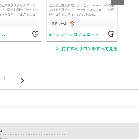
の公式サブスクがスタート！
立入禁止区域解放。ようこそ、YouTubeの限界
経済・
ない、限定動画やプライベー
を超えた聖域へ「コヤッキースタジオ」「秘密
け。 
ョットなど、さまざまなコ…
結社コヤミナティ」のYouTube…
の記事
運営ツール
運営
イル
オンラインコミュニティ
学
おすすめサロンをすべて見る
イト
報