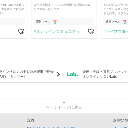
YouTubeでは観ら
まだ何も決まっていないが新たな挑戦のなに
おにいさんずラブ
人生を豊かにする秘
か？期待しないでね
ここでしか見られ
の一…
トな日常、オフシ
運営ツール
運営ツール
オンラインコミュニティ
ライフスタ
ラインサロンの中を取材記事で紹介
企画・開設・運営ノウハウサ
NARY（カナリー）
オンラインサロンLab.
ページトップに戻る
規約
お得な情