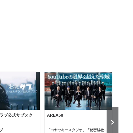
ラブ公式サブスク
AREA58
Holl
ブ
「コヤッキースタジオ」「秘密結社コヤミナティ」
河村真