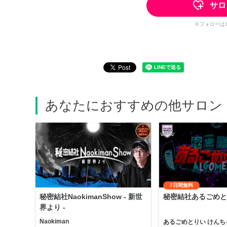
サロ
※フォローは
あなたにおすすめの他サロン
7日間無料
秘密結社NaokimanShow - 新世
秘密結社あるごめと
界より -
Naokiman
あるごめとりい けんち