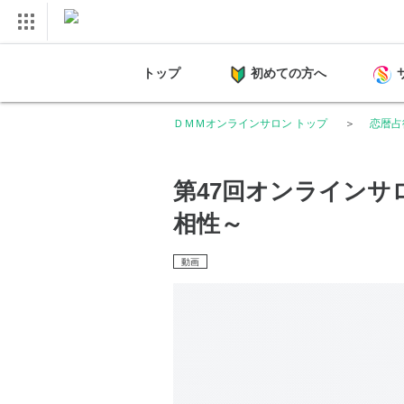
トップ
初めての方へ
ＤＭＭオンラインサロン トップ
恋暦占
第47回オンラインサ
相性～
動画