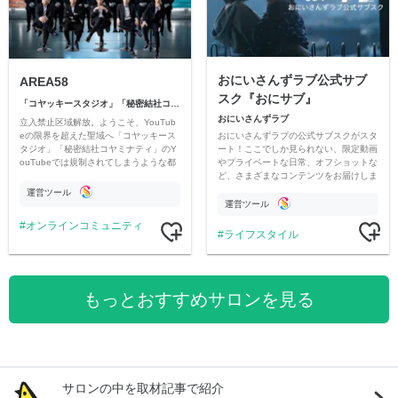
おにいさんずラブ公式サブ
AREA58
スク『おにサブ』
「コヤッキースタジオ」「秘密結社コヤミナティ」
おにいさんずラブ
立入禁止区域解放。ようこそ、YouTub
おにいさんずラブの公式サブスクがスタ
eの限界を超えた聖域へ「コヤッキース
ート！ここでしか見られない、限定動画
タジオ」「秘密結社コヤミナティ」のY
やプライベートな日常、オフショットな
ouTubeでは規制されてしまうような都
ど、さまざまなコンテンツをお届けしま
市伝説を中心にオリジナルコンテンツを
す。
公開。
運営ツール
運営ツール
オンラインコミュニティ
ライフスタイル
もっとおすすめサロンを見る
サロンの中を取材記事で紹介