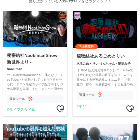
盛り上がっている人気のサロンをピックアップ！
7日間無料
秘密結社NaokimanShow -
秘密結社あるごめとりい
新世界より -
あるごめとりい けんちゃん・闇病み子
Naokiman
【DMM 新人賞受賞サロン】 YouTubeで
YouTuberのNaokimanが主体となり、Y
は観られない世界の真実を知り、人生を
ouTubeだと規制されてしまう内容を中
豊かにする秘密結社コミュニティ ※収
心に、サロン限定のライブ配信やオリジ
益の一部を、犯罪被害者・子ども達の為
ナル動画を公開。また、メンバー同士の
のチャリティーに寄付させていただきま
情報交換や交流の場としても楽しんでい
す
運営ツール
ただいています。
運営ツール
学び
ライフスタイル