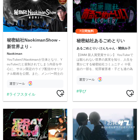
7日間無料
秘密結社NaokimanShow -
秘密結社あるごめとりい
新世界より -
あるごめとりい けんちゃん・闇病み子
Naokiman
【DMM 新人賞受賞サロン】 YouTubeで
YouTuberのNaokimanが主体となり、Y
は観られない世界の真実を知り、人生を
ouTubeだと規制されてしまう内容を中
豊かにする秘密結社コミュニティ ※収
心に、サロン限定のライブ配信やオリジ
益の一部を、犯罪被害者・子ども達の為
ナル動画を公開。また、メンバー同士の
のチャリティーに寄付させていただきま
情報交換や交流の場としても楽しんでい
す
運営ツール
ただいています。
運営ツール
学び
ライフスタイル