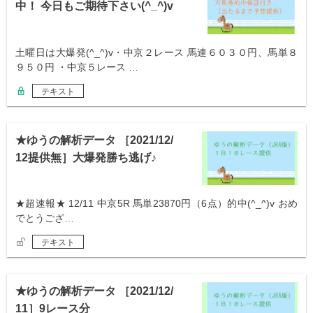
中！ 今日もご期待下さい(^_^)v
土曜日は大爆発(^_^)v・中京２レース 馬連６０３０円、馬単８
９５０円 ・中京５レース …
テキスト
★ゆうの解析データ ［2021/12/
12提供無］大爆発勝ち逃げ♪
★超速報★ 12/11 中京5R 馬単23870円（6点）的中(^_^)v おめ
でとうござ…
テキスト
★ゆうの解析データ ［2021/12/
11］9レース分