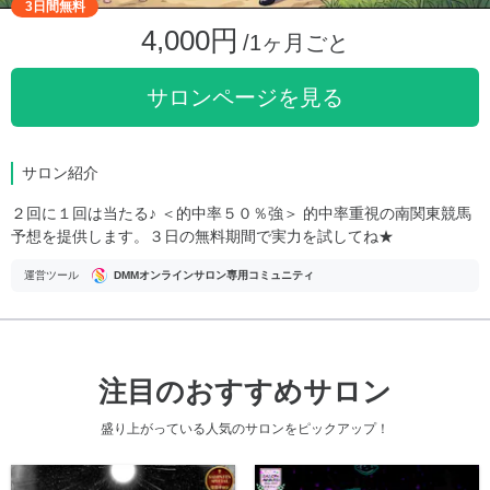
3日間無料
4,000円
/1ヶ月ごと
サロンページを見る
サロン紹介
２回に１回は当たる♪ ＜的中率５０％強＞ 的中率重視の南関東競馬
予想を提供します。３日の無料期間で実力を試してね★
運営ツール
DMMオンラインサロン専用コミュニティ
注目のおすすめサロン
盛り上がっている人気のサロンをピックアップ！