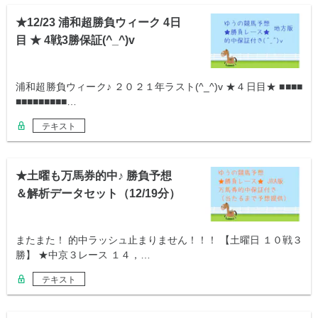
★12/23 浦和超勝負ウィーク 4日
目 ★ 4戦3勝保証(^_^)v
浦和超勝負ウィーク♪ ２０２１年ラスト(^_^)v ★４日目★ ■■■■
■■■■■■■■■…
テキスト
★土曜も万馬券的中♪ 勝負予想
＆解析データセット（12/19分）
またまた！ 的中ラッシュ止まりません！！！ 【土曜日 １０戦３
勝】 ★中京３レース １４，…
テキスト