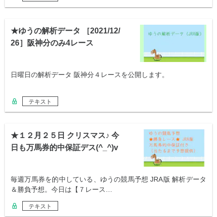
★ゆうの解析データ ［2021/12/
26］阪神分のみ4レース
日曜日の解析データ 阪神分４レースを公開します。
テキスト
★１２月２５日 クリスマス♪ 今
日も万馬券的中保証デス(^_^)v
毎週万馬券を的中している、ゆうの競馬予想 JRA版 解析データ
＆勝負予想。今日は【７レース…
テキスト