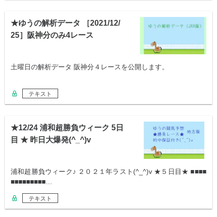
★ゆうの解析データ ［2021/12/
25］阪神分のみ4レース
土曜日の解析データ 阪神分４レースを公開します。
テキスト
★12/24 浦和超勝負ウィーク 5日
目 ★ 昨日大爆発(^_^)v
浦和超勝負ウィーク♪ ２０２１年ラスト(^_^)v ★５日目★ ■■■■
■■■■■■■■■…
テキスト