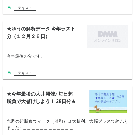
テキスト
★ゆうの解析データ 今年ラスト
分（１２月２８日）
今年最後の分です。
テキスト
★今年最後の大井開催♪ 毎日超
勝負で大儲けしよう！ 28日分★
先週の超勝負ウィーク（浦和）は大勝利、大幅プラスで終わり
ました♪ ＿＿＿＿＿＿＿＿＿＿＿＿…