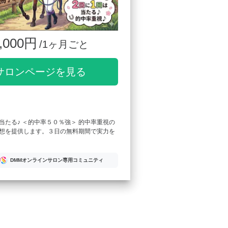
,000円
/1ヶ月ごと
サロンページを見る
当たる♪ ＜的中率５０％強＞ 的中率重視の
想を提供します。３日の無料期間で実力を
DMMオンラインサロン専用コミュニティ