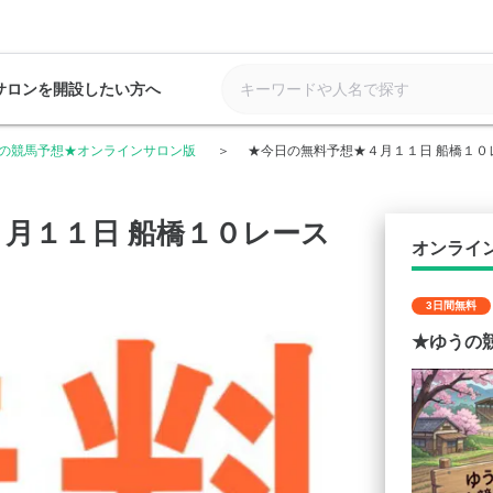
サロンを開設したい方へ
の競馬予想★オンラインサロン版
★今日の無料予想★４月１１日 船橋１０
月１１日 船橋１０レース
オンライ
3日間無料
★ゆうの