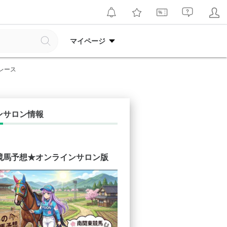
マイページ
レース
ンサロン情報
競馬予想★オンラインサロン版