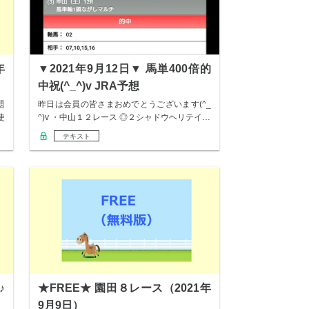
年
▼2021年9月12日▼ 馬単400倍的
中祝(^_^)v JRA予想
題
昨日は会員の皆さまおめでとうございます(^_
使
^)v ・中山１２レース ◎２シャドウヘリテイ…
テキスト
♪
★FREE★ 園田８レース（2021年
9月9日）