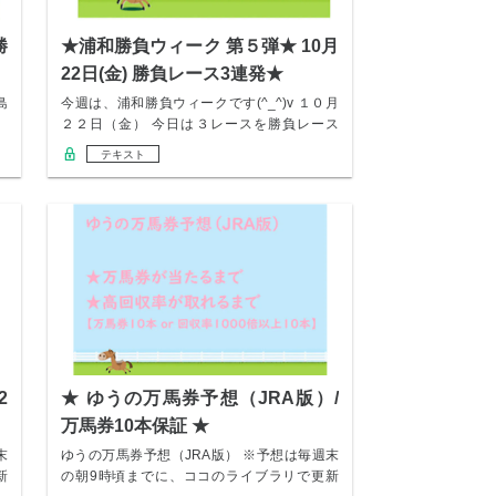
勝
★浦和勝負ウィーク 第５弾★ 10月
22日(金) 勝負レース3連発★
島
今週は、浦和勝負ウィークです(^_^)v １０月
２２日（金） 今日は３レースを勝負レース
と…
テキスト
2
★ ゆうの万馬券予想（JRA版）/
万馬券10本保証 ★
末
ゆうの万馬券予想（JRA版） ※予想は毎週末
新
の朝9時頃までに、ココのライブラリで更新