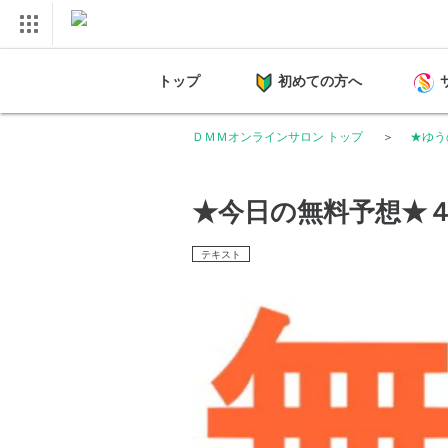
トップ
初めての方へ
ＤＭＭオンラインサロン トップ
★ゆう
★今日の無料予想★４
テキスト