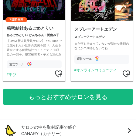
7日間無料
秘密結社あるごめとりい
スプレーアートエデン
あるごめとりい けんちゃん・闇病み子
スプレーアートエデン
【DMM 新人賞受賞サロン】 YouTubeで
まだ何も決まっていないが新たな挑戦の
は観られない世界の真実を知り、人生を
なにか？期待しないでね
豊かにする秘密結社コミュニティ ※収
益の一部を、犯罪被害者・子ども達の為
運営ツール
のチャリティーに寄付させていただきま
す
運営ツール
オンラインコミュニティ
学び
もっとおすすめサロンを見る
サロンの中を取材記事で紹介
CANARY（カナリー）