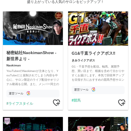
盛り上がっている人気のサロンをピックアップ！
秘密結社NaokimanShow -
G1&千直ライクアボス‼️
新世界より -
きみライクアボス
Naokiman
G1・千直予想を配信。軸馬、展開予
YouTuberのNaokimanが主体となり、Y
想、買い目まで、根拠を含めて分かりや
ouTubeだと規制されてしまう内容を中
すくお届けします。本気で回収率アップ
心に、サロン限定のライブ配信やオリジ
を目指す方におすすめの競馬予想サロン
ナル動画を公開。また、メンバー同士の
です。
情報交換や交流の場としても楽しんでい
運営ツール
ただいています。
運営ツール
競馬
ライフスタイル