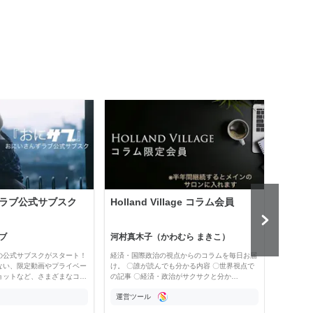
ラブ公式サブスク
Holland Village コラム会員
「為
「為
ペー
ブ
河村真木子（かわむら まきこ）
為替
の公式サブスクがスタート！
経済・国際政治の視点からのコラムを毎日お届
200
ない、限定動画やプライベー
け。 〇誰が読んでも分かる内容 〇世界視点で
た。読
ョットなど、さまざまなコ…
の記事 〇経済・政治がサクサクと分か…
限定公
運営ツール
運営