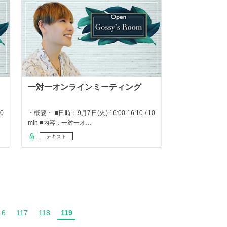
一対一オンラインミーティング
0
・概要・ ■日時：9月7日(火) 16:00-16:10 / 10
min ■内容：一対一オ…
テキスト
16
117
118
119