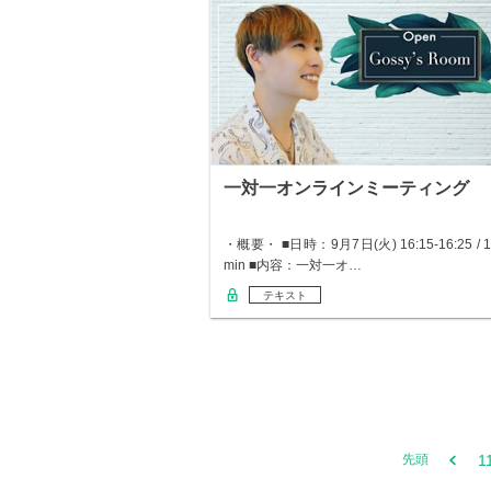
一対一オンラインミーティング
・概要・ ■日時：9月7日(火) 16:15-16:25 / 1
min ■内容：一対一オ…
テキスト
1
先頭