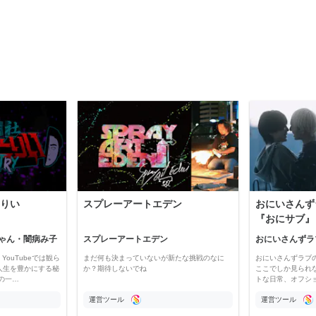
りい
スプレーアートエデン
おにいさんず
『おにサブ』
ゃん・闇病み子
スプレーアートエデン
おにいさんずラ
YouTubeでは観ら
まだ何も決まっていないが新たな挑戦のなに
おにいさんずラブ
人生を豊かにする秘
か？期待しないでね
ここでしか見られ
の一…
トな日常、オフシ
運営ツール
運営ツール