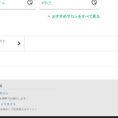
イル
学び
ス
おすすめサロンをすべて見る
イト
報
ガジン
を無料でお届けします。
フィリエイト
品を紹介して広告収入をゲット！