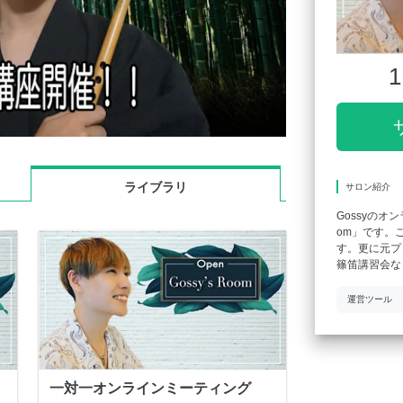
1
ライブラリ
サロン紹介
Gossyのオ
om」です。
す。更に元プ
篠笛講習会な
運営ツール
一対一オンラインミーティング