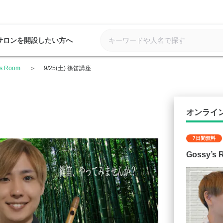
サロンを開設したい方へ
’s Room
9/25(土) 篠笛講座
オンライ
7日間無料
Gossy’s 