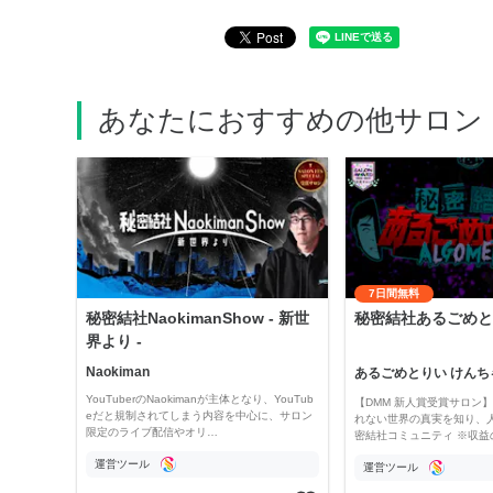
あなたにおすすめの他サロン
7日間無料
秘密結社NaokimanShow - 新世
秘密結社あるごめと
界より -
Naokiman
あるごめとりい けんち
YouTuberのNaokimanが主体となり、YouTub
【DMM 新人賞受賞サロン】 
eだと規制されてしまう内容を中心に、サロン
れない世界の真実を知り、
限定のライブ配信やオリ…
密結社コミュニティ ※収益
運営ツール
運営ツール