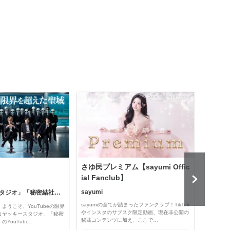
さゆ民プレミアム【sayumi Offic
公益
ial Fanclub】
sayumi
「コヤッキースタジオ」「秘密結社コヤミナティ」
公益
sayumiの全てが詰まったファンクラブ！TikTok
ようこそ、YouTubeの限界
Officia
やインスタのサブスク限定動画、現在非公開の
コヤッキースタジオ」「秘密
e thro
秘蔵コンテンツに加え、ここで…
YouTube…