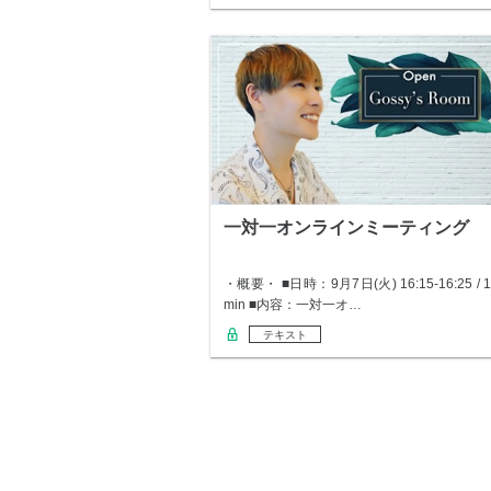
一対一オンラインミーティング
・概要・ ■日時：9月7日(火) 16:15-16:25 / 1
min ■内容：一対一オ…
テキスト