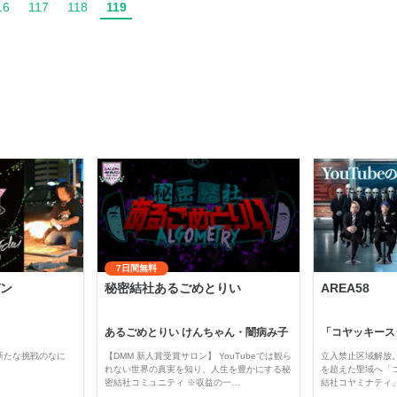
16
117
118
119
7日間無料
ン
秘密結社あるごめとりい
AREA58
あるごめとりい けんちゃん・闇病み子
新たな挑戦のなに
【DMM 新人賞受賞サロン】 YouTubeでは観ら
立入禁止区域解放。
れない世界の真実を知り、人生を豊かにする秘
を超えた聖域へ「
密結社コミュニティ ※収益の一…
結社コヤミナティ」の