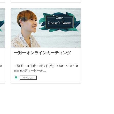
一対一オンラインミーティング
0
・概要・ ■日時：9月7日(火) 16:00-16:10 / 10
min ■内容：一対一オ…
テキスト