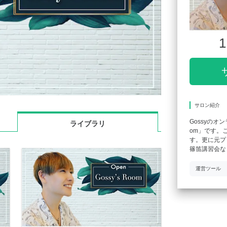
1
サロン紹介
Gossyのオ
ライブラリ
om」です。
す。更に元プ
篠笛講習会な
運営ツール