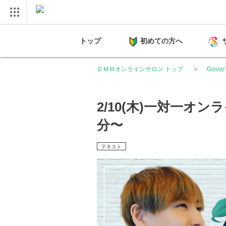
トップ
初めての方へ
ＤＭＭオンラインサロン トップ
Gossy
2/10(木)一対一オン
分〜
テキスト