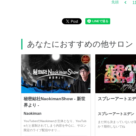
1
先頭
あなたにおすすめの他サロン
秘密結社NaokimanShow - 新世
スプレーアートエデ
界より -
Naokiman
スプレーアートエデン
YouTuberのNaokimanが主体となり、YouTub
まだ何も決まっていないが
eだと規制されてしまう内容を中心に、サロン
か？期待しないでね
限定のライブ配信やオリ…