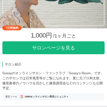
7日間無料
1,000円
/1ヶ月ごと
サロンページを見る
サロン紹介
Gossyのオンラインサロン・ファンクラブ「Gossy’s Room」です。
このサロンでは日常風景等がご覧になれます。更に元プロ和太鼓、
篠笛奏者のノウハウを活かした篠笛講習会などのコンテンツも公開
予定。
運営ツール
DMMオンラインサロン専用コミュニティ