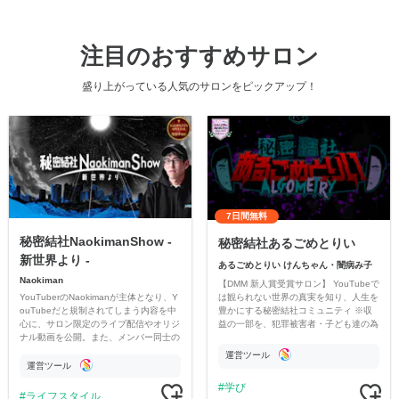
注目のおすすめサロン
盛り上がっている人気のサロンをピックアップ！
7日間無料
秘密結社NaokimanShow -
秘密結社あるごめとりい
新世界より -
あるごめとりい けんちゃん・闇病み子
Naokiman
【DMM 新人賞受賞サロン】 YouTubeで
YouTuberのNaokimanが主体となり、Y
は観られない世界の真実を知り、人生を
ouTubeだと規制されてしまう内容を中
豊かにする秘密結社コミュニティ ※収
心に、サロン限定のライブ配信やオリジ
益の一部を、犯罪被害者・子ども達の為
ナル動画を公開。また、メンバー同士の
のチャリティーに寄付させていただきま
情報交換や交流の場としても楽しんでい
す
運営ツール
ただいています。
運営ツール
学び
ライフスタイル