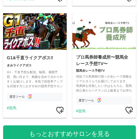
プロ馬券師養成所〜競馬全
G1&千直ライクアボス‼️
レース予想TV〜
きみライクアボス
競馬全レース予想TV
G1・千直予想を配信。軸馬、展開予
現役プロ馬券師の我々が全レース情報を
想、買い目まで、根拠を含めて分かりや
リアルタイムでお届けしております。
すくお届けします。本気で回収率アップ
馬券師を目指したい方はもちろん、競馬
を目指す方におすすめの競馬予想サロン
初心者からベテランの上級者までお待ち
です。
しております。最高の競馬ライフを。
運営ツール
運営ツール
競馬
競馬
もっとおすすめサロンを見る