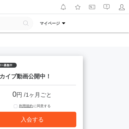
マイページ
バー募集中
カイブ動画公開中！
0
円 /1ヶ月ごと
利用規約
に同意する
入会する