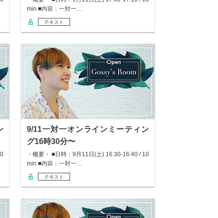
min ■内容：一対一…
テキスト
ン
9/11一対一オンラインミーティン
グ16時30分〜
0
・概要・ ■日時：9月11日(土) 16:30-16:40 / 10
min ■内容：一対一…
テキスト