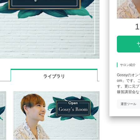
1
サロン紹介
Gossyのオ
ライブラリ
om」です。
す。更に元プ
篠笛講習会な
運営ツール