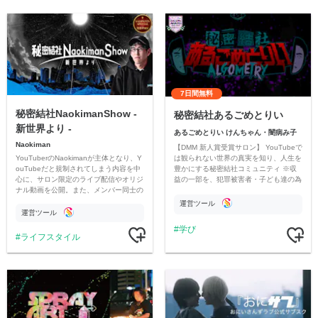
7日間無料
秘密結社NaokimanShow -
秘密結社あるごめとりい
新世界より -
あるごめとりい けんちゃん・闇病み子
Naokiman
【DMM 新人賞受賞サロン】 YouTubeで
YouTuberのNaokimanが主体となり、Y
は観られない世界の真実を知り、人生を
ouTubeだと規制されてしまう内容を中
豊かにする秘密結社コミュニティ ※収
心に、サロン限定のライブ配信やオリジ
益の一部を、犯罪被害者・子ども達の為
ナル動画を公開。また、メンバー同士の
のチャリティーに寄付させていただきま
情報交換や交流の場としても楽しんでい
す
運営ツール
ただいています。
運営ツール
学び
ライフスタイル