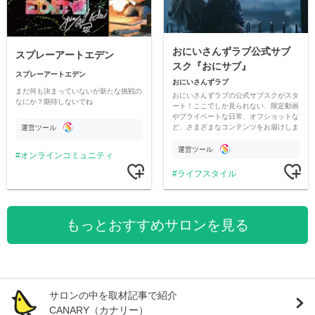
おにいさんずラブ公式サブ
スプレーアートエデン
スク『おにサブ』
スプレーアートエデン
おにいさんずラブ
まだ何も決まっていないが新たな挑戦の
おにいさんずラブの公式サブスクがスタ
なにか？期待しないでね
ート！ここでしか見られない、限定動画
やプライベートな日常、オフショットな
ど、さまざまなコンテンツをお届けしま
運営ツール
す。
運営ツール
オンラインコミュニティ
ライフスタイル
もっとおすすめサロンを見る
サロンの中を取材記事で紹介
CANARY（カナリー）