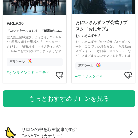
おにいさんずラブ公式サブ
AREA58
スク『おにサブ』
「コヤッキースタジオ」「秘密結社コヤミナティ」
おにいさんずラブ
立入禁止区域解放。ようこそ、YouTub
おにいさんずラブの公式サブスクがスタ
eの限界を超えた聖域へ「コヤッキース
ート！ここでしか見られない、限定動画
タジオ」「秘密結社コヤミナティ」のY
やプライベートな日常、オフショットな
ouTubeでは規制されてしまうような都
ど、さまざまなコンテンツをお届けしま
市伝説を中心にオリジナルコンテンツを
す。
公開。
運営ツール
運営ツール
オンラインコミュニティ
ライフスタイル
もっとおすすめサロンを見る
サロンの中を取材記事で紹介
CANARY（カナリー）