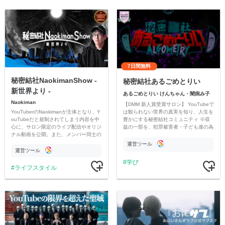
7日間無料
秘密結社NaokimanShow -
秘密結社あるごめとりい
新世界より -
あるごめとりい けんちゃん・闇病み子
Naokiman
【DMM 新人賞受賞サロン】 YouTubeで
YouTuberのNaokimanが主体となり、Y
は観られない世界の真実を知り、人生を
ouTubeだと規制されてしまう内容を中
豊かにする秘密結社コミュニティ ※収
心に、サロン限定のライブ配信やオリジ
益の一部を、犯罪被害者・子ども達の為
ナル動画を公開。また、メンバー同士の
のチャリティーに寄付させていただきま
情報交換や交流の場としても楽しんでい
す
運営ツール
ただいています。
運営ツール
学び
ライフスタイル