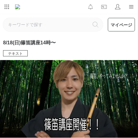
マイページ
8/18(日)篠笛講座14時〜
テキスト