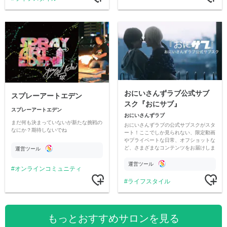
おにいさんずラブ公式サブ
スプレーアートエデン
スク『おにサブ』
スプレーアートエデン
おにいさんずラブ
まだ何も決まっていないが新たな挑戦の
おにいさんずラブの公式サブスクがスタ
なにか？期待しないでね
ート！ここでしか見られない、限定動画
やプライベートな日常、オフショットな
ど、さまざまなコンテンツをお届けしま
運営ツール
す。
運営ツール
オンラインコミュニティ
ライフスタイル
もっとおすすめサロンを見る