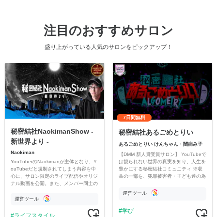
注目のおすすめサロン
盛り上がっている人気のサロンをピックアップ！
7日間無料
秘密結社NaokimanShow -
秘密結社あるごめとりい
新世界より -
あるごめとりい けんちゃん・闇病み子
Naokiman
【DMM 新人賞受賞サロン】 YouTubeで
YouTuberのNaokimanが主体となり、Y
は観られない世界の真実を知り、人生を
ouTubeだと規制されてしまう内容を中
豊かにする秘密結社コミュニティ ※収
心に、サロン限定のライブ配信やオリジ
益の一部を、犯罪被害者・子ども達の為
ナル動画を公開。また、メンバー同士の
のチャリティーに寄付させていただきま
情報交換や交流の場としても楽しんでい
す
運営ツール
ただいています。
運営ツール
学び
ライフスタイル