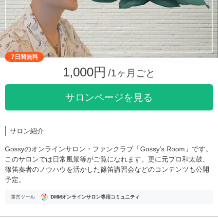
7日間無料
1,000円
/1ヶ月ごと
サロンページを見る
サロン紹介
Gossyのオンラインサロン・ファンクラブ「Gossy’s Room」です。
このサロンでは日常風景等がご覧になれます。更に元プロ和太鼓、
篠笛奏者のノウハウを活かした篠笛講習会などのコンテンツも公開
予定。
運営ツール
DMMオンラインサロン専用コミュニティ