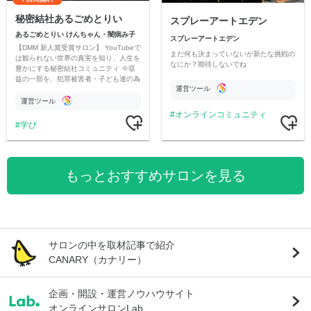
秘密結社あるごめとりい
スプレーアートエデン
あるごめとりい けんちゃん・闇病み子
スプレーアートエデン
【DMM 新人賞受賞サロン】 YouTubeで
まだ何も決まっていないが新たな挑戦の
は観られない世界の真実を知り、人生を
なにか？期待しないでね
豊かにする秘密結社コミュニティ ※収
益の一部を、犯罪被害者・子ども達の為
運営ツール
のチャリティーに寄付させていただきま
す
運営ツール
オンラインコミュニティ
学び
もっとおすすめサロンを見る
サロンの中を取材記事で紹介
CANARY（カナリー）
企画・開設・運営ノウハウサイト
オンラインサロンLab.