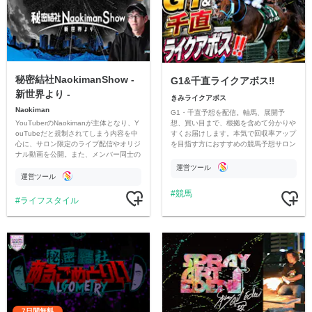
秘密結社NaokimanShow -
G1&千直ライクアボス‼️
新世界より -
きみライクアボス
Naokiman
G1・千直予想を配信。軸馬、展開予
YouTuberのNaokimanが主体となり、Y
想、買い目まで、根拠を含めて分かりや
ouTubeだと規制されてしまう内容を中
すくお届けします。本気で回収率アップ
心に、サロン限定のライブ配信やオリジ
を目指す方におすすめの競馬予想サロン
ナル動画を公開。また、メンバー同士の
です。
情報交換や交流の場としても楽しんでい
運営ツール
ただいています。
運営ツール
競馬
ライフスタイル
7日間無料