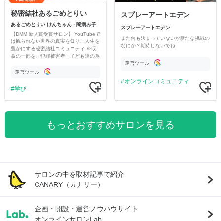
秘密結社あるごめとりい
スプレーアートエデン
あるごめとりい けんちゃん・闇病み子
スプレーアートエデン
【DMM 新人賞受賞サロン】 YouTubeで
まだ何も決まっていないが新たな挑戦の
は観られない世界の真実を知り、人生を
なにか？期待しないでね
豊かにする秘密結社コミュニティ ※収
益の一部を、犯罪被害者・子ども達の為
運営ツール
のチャリティーに寄付させていただきま
す
運営ツール
オンラインコミュニティ
学び
もっとおすすめサロンを見る
サロンの中を取材記事で紹介
CANARY（カナリー）
企画・開設・運営ノウハウサイト
オンラインサロンLab.