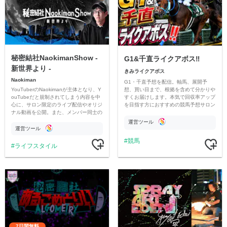
秘密結社NaokimanShow -
G1&千直ライクアボス‼️
新世界より -
きみライクアボス
Naokiman
G1・千直予想を配信。軸馬、展開予
YouTuberのNaokimanが主体となり、Y
想、買い目まで、根拠を含めて分かりや
ouTubeだと規制されてしまう内容を中
すくお届けします。本気で回収率アップ
心に、サロン限定のライブ配信やオリジ
を目指す方におすすめの競馬予想サロン
ナル動画を公開。また、メンバー同士の
です。
情報交換や交流の場としても楽しんでい
運営ツール
ただいています。
運営ツール
競馬
ライフスタイル
7日間無料