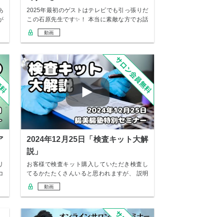
あ
2025年最初のゲストはテレビでも引っ張りだ
が
この石原先生です✨！ 本当に素敵な方でお話
が抜…
動画
ア
2024年12月25日「検査キット大解
説」
リ
お客様で検査キット購入していただき検査し
コ
てるかたたくさんいると思われますが、 説明
が難しい…
動画