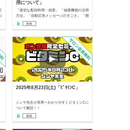
用について」
で
「適切な配信時間・頻度」 「抽選機能の活用
つ
方法」 「自動応答メッセージのすごさ」 「開
いて…
動画
」
2025年8月23日(土)「ﾋﾞﾀﾐﾝC」
シンヤ先生が世界一わかりやすくビタミンCに
ついて解説！！
動画