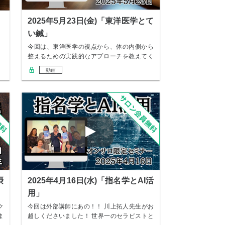
」
2025年5月23日(金)「東洋医学とて
い鍼」
今回は、東洋医学の視点から、体の内側から
整えるための実践的なアプローチを教えてく
ださる、船…
動画
摂
2025年4月16日(水)「指名学とAI活
用」
ク
今回は外部講師にあの！！ 川上拓人先生がお
ま
越しくださいました！ 世界一のセラピストと