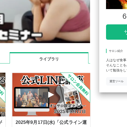
6
サロン紹介
ライブラリ
人はなぜ食事
そんなことを
いて勉強をし
運営ツール
が
2025年9月17日(水)「公式ライン運