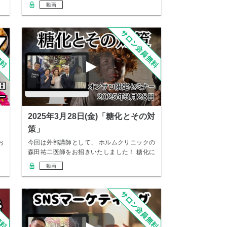
して地…
動画
」
2025年3月28日(金)「糖化とその対
策」
お
今回は外部講師として、 ホルムクリニックの
森田祐二医師をお招きいたしました！ 糖化に
ついて…
動画