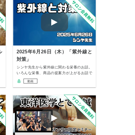
ル
2025年6月26日（木）「紫外線と
対策」
シンヤ先生から紫外線に関わる栄養のお話。
いろんな栄養、商品の提案力が上がるお話で
す✨
動画