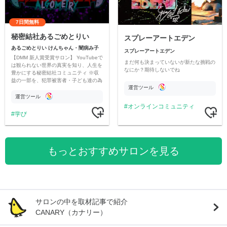
7日間無料
秘密結社あるごめとりい
スプレーアートエデン
あるごめとりい けんちゃん・闇病み子
スプレーアートエデン
【DMM 新人賞受賞サロン】 YouTubeで
まだ何も決まっていないが新たな挑戦の
は観られない世界の真実を知り、人生を
なにか？期待しないでね
豊かにする秘密結社コミュニティ ※収
益の一部を、犯罪被害者・子ども達の為
運営ツール
のチャリティーに寄付させていただきま
す
運営ツール
オンラインコミュニティ
学び
もっとおすすめサロンを見る
サロンの中を取材記事で紹介
CANARY（カナリー）