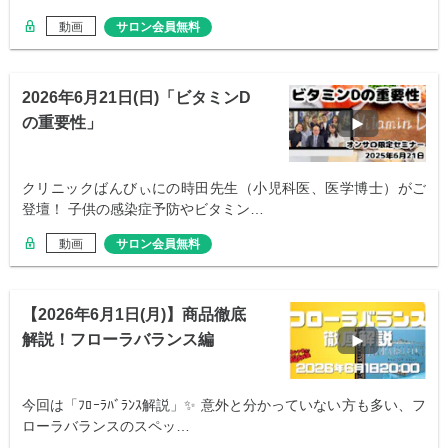
動画
サロン会員無料
2026年6月21日(日)「ビタミンD
の重要性」
クリニックばんびぃにの時田先生（小児科医、医学博士）がご
登壇！ 子供の感染症予防やビタミン…
動画
サロン会員無料
【2026年6月1日(月)】商品徹底
解説！フローラバランス編
今回は「ﾌﾛｰﾗﾊﾞﾗﾝｽ解説」✨ 意外と分かっていない方も多い、フ
ローラバランスのスペッ…