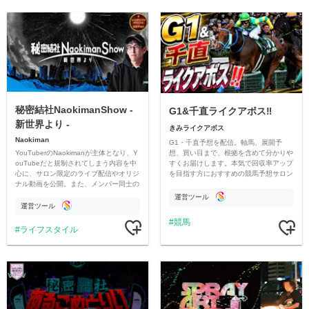
秘密結社NaokimanShow -
G1&千直ライクアボス‼️
新世界より -
きみライクアボス
Naokiman
G1・千直予想を配信。軸馬、展開予
YouTuberのNaokimanが主体となり、Y
想、買い目まで、根拠を含めて分かりや
ouTubeだと規制されてしまう内容を中
すくお届けします。本気で回収率アップ
心に、サロン限定のライブ配信やオリジ
を目指す方におすすめの競馬予想サロン
ナル動画を公開。また、メンバー同士の
です。
情報交換や交流の場としても楽しんでい
運営ツール
ただいています。
運営ツール
競馬
ライフスタイル