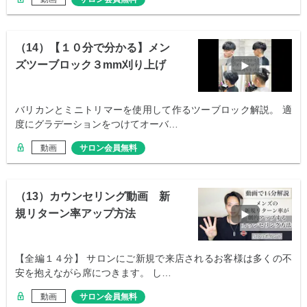
（14）【１０分で分かる】メン
ズツーブロック３mm刈り上げ
バリカンとミニトリマーを使用して作るツーブロック解説。 適
度にグラデーションをつけてオーバ…
動画
サロン会員無料
（13）カウンセリング動画 新
規リターン率アップ方法
【全編１４分】 サロンにご新規で来店されるお客様は多くの不
安を抱えながら席につきます。 し…
動画
サロン会員無料