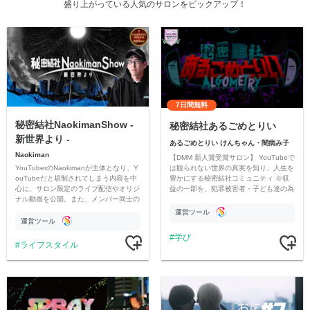
盛り上がっている人気のサロンをピックアップ！
7日間無料
秘密結社NaokimanShow -
秘密結社あるごめとりい
新世界より -
あるごめとりい けんちゃん・闇病み子
Naokiman
【DMM 新人賞受賞サロン】 YouTubeで
YouTuberのNaokimanが主体となり、Y
は観られない世界の真実を知り、人生を
ouTubeだと規制されてしまう内容を中
豊かにする秘密結社コミュニティ ※収
心に、サロン限定のライブ配信やオリジ
益の一部を、犯罪被害者・子ども達の為
ナル動画を公開。また、メンバー同士の
のチャリティーに寄付させていただきま
情報交換や交流の場としても楽しんでい
す
運営ツール
ただいています。
運営ツール
学び
ライフスタイル