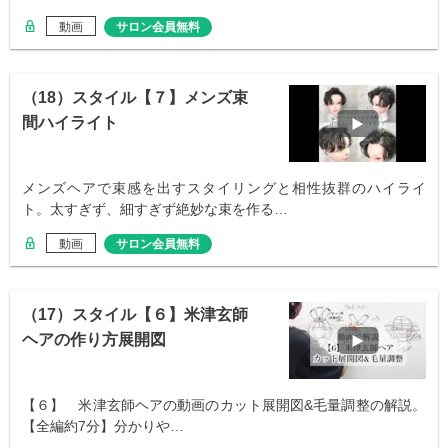
動画
サロン会員無料
（18）スタイル【７】メンズ束
間ハイライト
メンズヘアで束感を出すスタイリングと相性抜群のハイライ
ト。太すぎず、細すぎず絶妙な束を作る…
動画
サロン会員無料
（17）スタイル【６】米津玄師
ヘアの作り方展開図
【６】 米津玄師ヘアの動画のカット展開図&毛量調整の解説。
【全編約7分】分かりや…