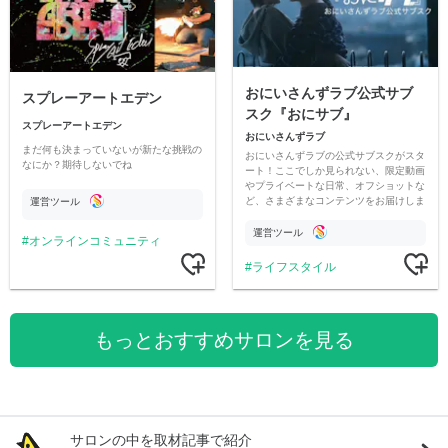
おにいさんずラブ公式サブ
スプレーアートエデン
スク『おにサブ』
スプレーアートエデン
おにいさんずラブ
まだ何も決まっていないが新たな挑戦の
おにいさんずラブの公式サブスクがスタ
なにか？期待しないでね
ート！ここでしか見られない、限定動画
やプライベートな日常、オフショットな
ど、さまざまなコンテンツをお届けしま
運営ツール
す。
運営ツール
オンラインコミュニティ
ライフスタイル
もっとおすすめサロンを見る
サロンの中を取材記事で紹介