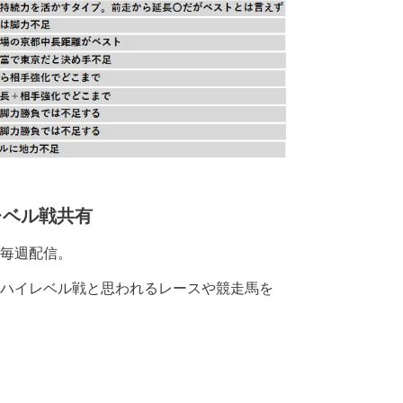
レベル戦共有
毎週配信。
ハイレベル戦と思われるレースや競走馬を