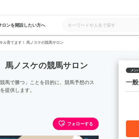
サロンを開設したい方へ
キル育てます！ 馬ノスケの競馬サロン
！ 馬ノスケの競馬サロン
メン
一般
競馬で勝つ」ことを目的に、競馬予想のス
を提供します。
フォローする