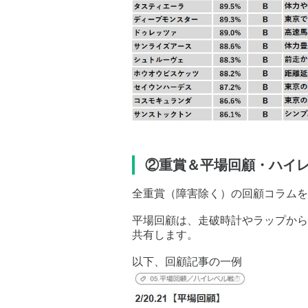
②重賞＆平場回顧・ハイ
全重賞（障害除く）の回顧コラムを
平場回顧は、走破時計やラップから
共有します。
以下、回顧記事の一例