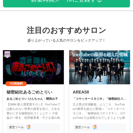
注目のおすすめサロン
盛り上がっている人気のサロンをピックアップ！
7日間無料
秘密結社あるごめとりい
AREA58
あるごめとりい けんちゃん・闇病み子
「コヤッキースタジオ」「秘密結社コヤミナティ」
【DMM 新人賞受賞サロン】 YouTubeで
立入禁止区域解放。ようこそ、YouTub
は観られない世界の真実を知り、人生を
eの限界を超えた聖域へ「コヤッキース
豊かにする秘密結社コミュニティ ※収
タジオ」「秘密結社コヤミナティ」のY
益の一部を、犯罪被害者・子ども達の為
ouTubeでは規制されてしまうような都
のチャリティーに寄付させていただきま
市伝説を中心にオリジナルコンテンツを
す
公開。
運営ツール
運営ツール