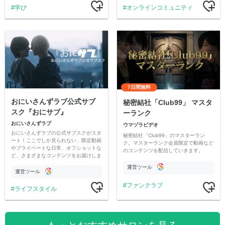
学び
オンラインコミュニティ
7日間無料
おにいさんずラブ公式サブ
秘密結社「Club99」 マスタ
スク『おにサブ』
ーランク
おにいさんずラブ
ウマヅラビデオ
おにいさんずラブの公式サブスクがスタ
秘密結社「Club99」のマスターラン
ート！ここでしか見られない、限定動画
ク。マスターランク会員限定で動画など
やプライベートな日常、オフショットな
のコンテンツを配信していきます。
ど、さまざまなコンテンツをお届けしま
す。
運営ツール
運営ツール
ファンクラブ
ライフスタイル