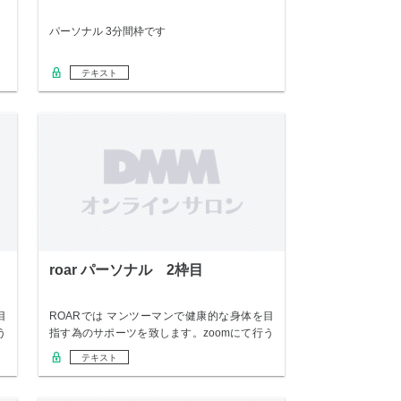
パーソナル 3分間枠です
テキスト
roar パーソナル 2枠目
目
ROARでは マンツーマンで健康的な身体を目
う
指す為のサポーツを致します。zoomにて行う
の…
テキスト