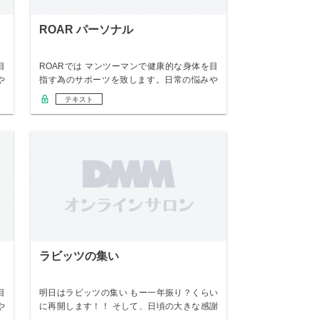
ROAR パーソナル
目
ROARでは マンツーマンで健康的な身体を目
や
指す為のサポーツを致します。日常の悩みや
変えた…
テキスト
ラビッツの集い
目
明日はラビッツの集い もー一年振り？くらい
や
に再開します！！ そして、日頃の大きな感謝