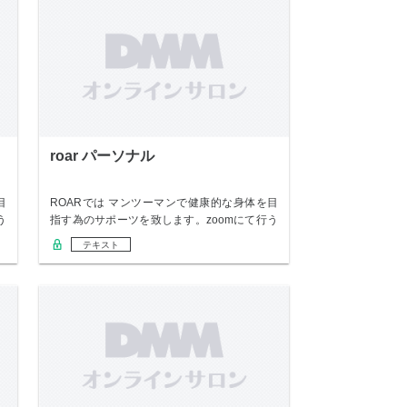
roar パーソナル
目
ROARでは マンツーマンで健康的な身体を目
う
指す為のサポーツを致します。zoomにて行う
の…
テキスト