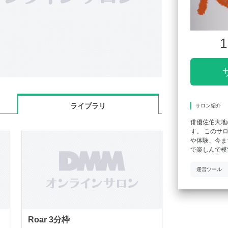
1
ライブラリ
サロン紹介
俳優佐伯大地の単
す。 このサ
や体験、今ま
で楽しんで模
運営ツール
Roar 3分枠