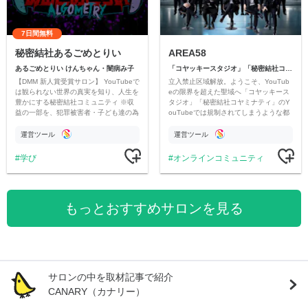
7日間無料
秘密結社あるごめとりい
AREA58
あるごめとりい けんちゃん・闇病み子
「コヤッキースタジオ」「秘密結社コヤミナティ」
【DMM 新人賞受賞サロン】 YouTubeで
立入禁止区域解放。ようこそ、YouTub
は観られない世界の真実を知り、人生を
eの限界を超えた聖域へ「コヤッキース
豊かにする秘密結社コミュニティ ※収
タジオ」「秘密結社コヤミナティ」のY
益の一部を、犯罪被害者・子ども達の為
ouTubeでは規制されてしまうような都
のチャリティーに寄付させていただきま
市伝説を中心にオリジナルコンテンツを
す
公開。
運営ツール
運営ツール
学び
オンラインコミュニティ
もっとおすすめサロンを見る
サロンの中を取材記事で紹介
CANARY（カナリー）