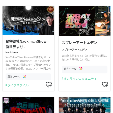
秘密結社NaokimanShow -
スプレーアートエデン
新世界より -
スプレーアートエデン
Naokiman
まだ何も決まっていないが新たな挑戦の
YouTuberのNaokimanが主体となり、Y
なにか？期待しないでね
ouTubeだと規制されてしまう内容を中
心に、サロン限定のライブ配信やオリジ
ナル動画を公開。また、メンバー同士の
運営ツール
情報交換や交流の場としても楽しんでい
ただいています。
運営ツール
オンラインコミュニティ
ライフスタイル