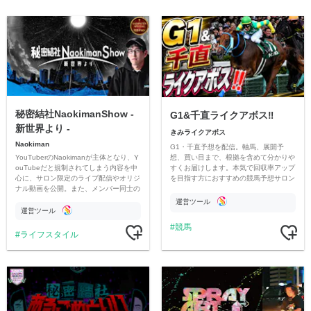
秘密結社NaokimanShow -
G1&千直ライクアボス‼️
新世界より -
きみライクアボス
Naokiman
G1・千直予想を配信。軸馬、展開予
YouTuberのNaokimanが主体となり、Y
想、買い目まで、根拠を含めて分かりや
ouTubeだと規制されてしまう内容を中
すくお届けします。本気で回収率アップ
心に、サロン限定のライブ配信やオリジ
を目指す方におすすめの競馬予想サロン
ナル動画を公開。また、メンバー同士の
です。
情報交換や交流の場としても楽しんでい
運営ツール
ただいています。
運営ツール
競馬
ライフスタイル