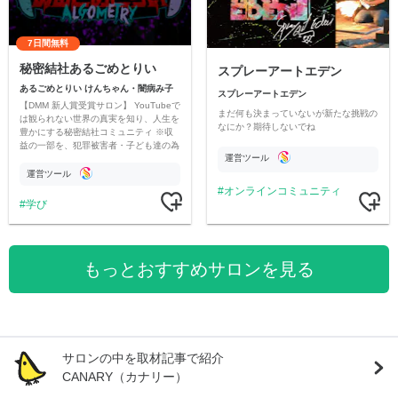
7日間無料
秘密結社あるごめとりい
スプレーアートエデン
あるごめとりい けんちゃん・闇病み子
スプレーアートエデン
【DMM 新人賞受賞サロン】 YouTubeで
まだ何も決まっていないが新たな挑戦の
は観られない世界の真実を知り、人生を
なにか？期待しないでね
豊かにする秘密結社コミュニティ ※収
益の一部を、犯罪被害者・子ども達の為
運営ツール
のチャリティーに寄付させていただきま
す
運営ツール
オンラインコミュニティ
学び
もっとおすすめサロンを見る
サロンの中を取材記事で紹介
CANARY（カナリー）