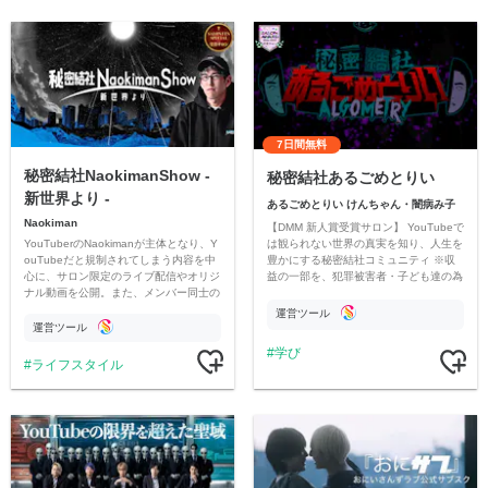
7日間無料
秘密結社NaokimanShow -
秘密結社あるごめとりい
新世界より -
あるごめとりい けんちゃん・闇病み子
Naokiman
【DMM 新人賞受賞サロン】 YouTubeで
YouTuberのNaokimanが主体となり、Y
は観られない世界の真実を知り、人生を
ouTubeだと規制されてしまう内容を中
豊かにする秘密結社コミュニティ ※収
心に、サロン限定のライブ配信やオリジ
益の一部を、犯罪被害者・子ども達の為
ナル動画を公開。また、メンバー同士の
のチャリティーに寄付させていただきま
情報交換や交流の場としても楽しんでい
す
運営ツール
ただいています。
運営ツール
学び
ライフスタイル