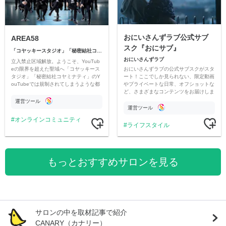
おにいさんずラブ公式サブ
AREA58
スク『おにサブ』
「コヤッキースタジオ」「秘密結社コヤミナティ」
おにいさんずラブ
立入禁止区域解放。ようこそ、YouTub
おにいさんずラブの公式サブスクがスタ
eの限界を超えた聖域へ「コヤッキース
ート！ここでしか見られない、限定動画
タジオ」「秘密結社コヤミナティ」のY
やプライベートな日常、オフショットな
ouTubeでは規制されてしまうような都
ど、さまざまなコンテンツをお届けしま
市伝説を中心にオリジナルコンテンツを
す。
公開。
運営ツール
運営ツール
オンラインコミュニティ
ライフスタイル
もっとおすすめサロンを見る
サロンの中を取材記事で紹介
CANARY（カナリー）