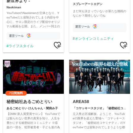
新世界より -
スプレーアートエデン
Naokiman
まだ何も決まっていないが新たな挑戦の
YouTuberのNaokimanが主体となり、Y
なにか？期待しないでね
ouTubeだと規制されてしまう内容を中
心に、サロン限定のライブ配信やオリジ
ナル動画を公開。また、メンバー同士の
運営ツール
情報交換や交流の場としても楽しんでい
ただいています。
運営ツール
オンラインコミュニティ
ライフスタイル
7日間無料
秘密結社あるごめとりい
AREA58
あるごめとりい けんちゃん・闇病み子
「コヤッキースタジオ」「秘密結社コヤミナティ」
【DMM 新人賞受賞サロン】 YouTubeで
立入禁止区域解放。ようこそ、YouTub
は観られない世界の真実を知り、人生を
eの限界を超えた聖域へ「コヤッキース
豊かにする秘密結社コミュニティ ※収
タジオ」「秘密結社コヤミナティ」のY
益の一部を、犯罪被害者・子ども達の為
ouTubeでは規制されてしまうような都
のチャリティーに寄付させていただきま
市伝説を中心にオリジナルコンテンツを