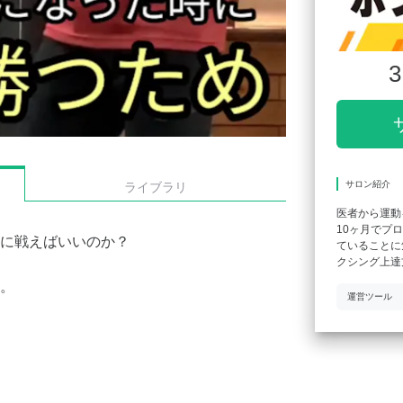
3
サロン紹介
ライブラリ
医者から運動
10ヶ月でプ
に戦えばいいのか？
ていることに
クシング上達
。
運営ツール