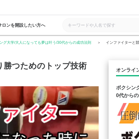
サロンを開設したい方へ
ング大学/大人になっても夢は叶う/30代からの成功法則
インファイターと
り勝つためのトップ技術
オンライ
ボクシング
0代から