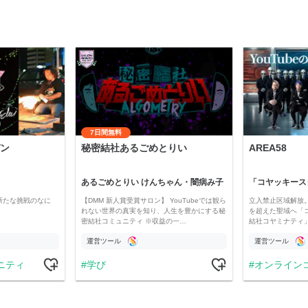
7日間無料
ン
秘密結社あるごめとりい
AREA58
あるごめとりい けんちゃん・闇病み子
新たな挑戦のなに
【DMM 新人賞受賞サロン】 YouTubeでは観ら
立入禁止区域解放。
れない世界の真実を知り、人生を豊かにする秘
を超えた聖域へ「
密結社コミュニティ ※収益の一…
結社コヤミナティ」の
運営ツール
運営ツール
ニティ
学び
オンライン