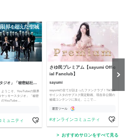
さゆ民プレミアム【sayumi Offic
公益
ial Fanclub】
sayumi
「コヤッキースタジオ」「秘密結社コヤミナティ」
公益
sayumiの全てが詰まったファンクラブ！TikTok
ようこそ、YouTubeの限界
Officia
やインスタのサブスク限定動画、現在非公開の
コヤッキースタジオ」「秘密
e thro
秘蔵コンテンツに加え、ここで…
YouTube…
運営ツール
運営
オンラインコミュニティ
コミュニティ
学
おすすめサロンをすべて見る