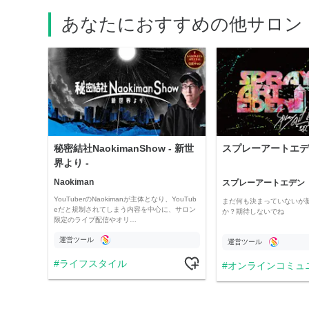
あなたにおすすめの他サロン
秘密結社NaokimanShow - 新世
スプレーアートエデ
界より -
Naokiman
スプレーアートエデン
YouTuberのNaokimanが主体となり、YouTub
まだ何も決まっていないが
eだと規制されてしまう内容を中心に、サロン
か？期待しないでね
限定のライブ配信やオリ…
運営ツール
運営ツール
ライフスタイル
オンラインコミュ