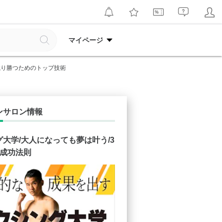
マイページ
競り勝つためのトップ技術
ンサロン情報
大学/大人になっても夢は叶う/3
の成功法則