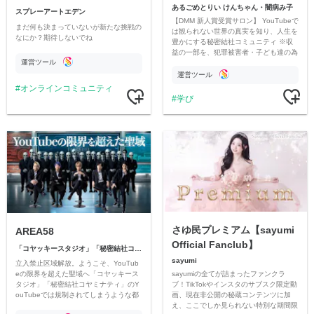
あるごめとりい けんちゃん・闇病み子
スプレーアートエデン
【DMM 新人賞受賞サロン】 YouTubeで
まだ何も決まっていないが新たな挑戦の
は観られない世界の真実を知り、人生を
なにか？期待しないでね
豊かにする秘密結社コミュニティ ※収
益の一部を、犯罪被害者・子ども達の為
運営ツール
のチャリティーに寄付させていただきま
す
運営ツール
オンラインコミュニティ
学び
さゆ民プレミアム【sayumi
AREA58
Official Fanclub】
「コヤッキースタジオ」「秘密結社コヤミナティ」
sayumi
立入禁止区域解放。ようこそ、YouTub
sayumiの全てが詰まったファンクラ
eの限界を超えた聖域へ「コヤッキース
ブ！TikTokやインスタのサブスク限定動
タジオ」「秘密結社コヤミナティ」のY
画、現在非公開の秘蔵コンテンツに加
ouTubeでは規制されてしまうような都
え、ここでしか見られない特別な期間限
市伝説を中心にオリジナルコンテンツを