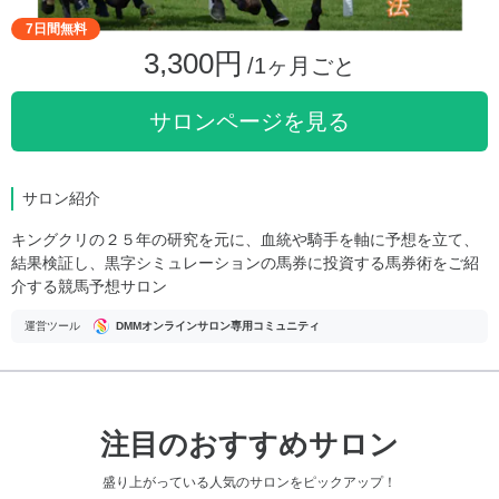
7日間無料
3,300円
/1ヶ月ごと
サロンページを見る
サロン紹介
キングクリの２５年の研究を元に、血統や騎手を軸に予想を立て、
結果検証し、黒字シミュレーションの馬券に投資する馬券術をご紹
介する競馬予想サロン
運営ツール
DMMオンラインサロン専用コミュニティ
注目のおすすめサロン
盛り上がっている人気のサロンをピックアップ！