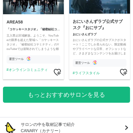
おにいさんずラブ公式サブ
AREA58
スク『おにサブ』
「コヤッキースタジオ」「秘密結社コヤミナティ」
おにいさんずラブ
立入禁止区域解放。ようこそ、YouTub
おにいさんずラブの公式サブスクがスタ
eの限界を超えた聖域へ「コヤッキース
ート！ここでしか見られない、限定動画
タジオ」「秘密結社コヤミナティ」のY
やプライベートな日常、オフショットな
ouTubeでは規制されてしまうような都
ど、さまざまなコンテンツをお届けしま
市伝説を中心にオリジナルコンテンツを
す。
公開。
運営ツール
運営ツール
オンラインコミュニティ
ライフスタイル
もっとおすすめサロンを見る
サロンの中を取材記事で紹介
CANARY（カナリー）