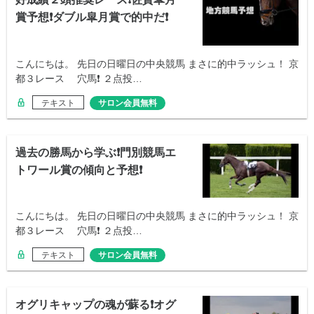
賞予想❗ダブル皐月賞で的中だ❗
こんにちは。 先日の日曜日の中央競馬 まさに的中ラッシュ！ 京
都３レース 穴馬❗ ２点投…
テキスト
サロン会員無料
過去の勝馬から学ぶ❗門別競馬エ
トワール賞の傾向と予想❗
こんにちは。 先日の日曜日の中央競馬 まさに的中ラッシュ！ 京
都３レース 穴馬❗ ２点投…
テキスト
サロン会員無料
オグリキャップの魂が蘇る❗オグ