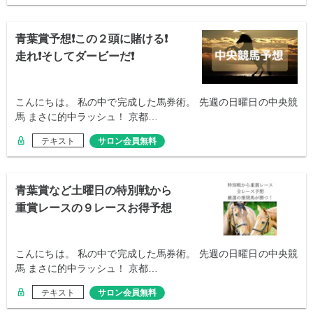
青葉賞予想❗この２頭に賭ける❗
走れ❗そしてダービーだ❗
こんにちは。 私の中で完成した馬券術。 先週の日曜日の中央競
馬 まさに的中ラッシュ！ 京都…
テキスト
サロン会員無料
青葉賞など土曜日の特別戦から
重賞レースの９レースお得予想
パック❗
こんにちは。 私の中で完成した馬券術。 先週の日曜日の中央競
馬 まさに的中ラッシュ！ 京都…
テキスト
サロン会員無料