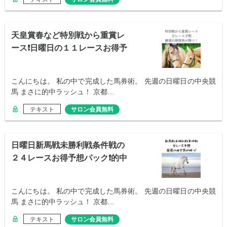
天皇賞春など特別戦から重賞レ
ース❗日曜日の１１レースお得予
想パック❗
こんにちは。 私の中で完成した馬券術。 先週の日曜日の中央競
馬 まさに的中ラッシュ！ 京都…
テキスト
サロン会員無料
日曜日新馬戦未勝利戦条件戦の
２４レースお得予想パック❗的中
ラッシュだ❗
こんにちは。 私の中で完成した馬券術。 先週の日曜日の中央競
馬 まさに的中ラッシュ！ 京都…
テキスト
サロン会員無料