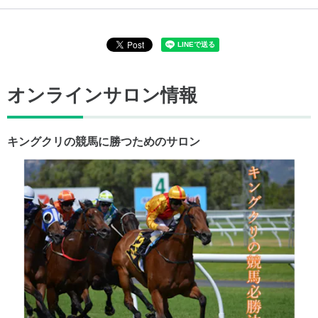
オンラインサロン情報
キングクリの競馬に勝つためのサロン