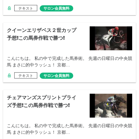
テキスト
サロン会員無料
クイーンエリザベス２世カップ
予想❗この馬券作戦で勝つ❗
こんにちは。 私の中で完成した馬券術。 先週の日曜日の中央競
馬 まさに的中ラッシュ！ 京都…
テキスト
サロン会員無料
チェアマンズスプリントプライ
ズ予想❗この馬券作戦で勝つ❗
こんにちは。 私の中で完成した馬券術。 先週の日曜日の中央競
馬 まさに的中ラッシュ！ 京都…