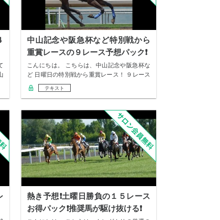
４
中山記念や阪急杯など特別戦から
重賞レースの９レース予想パック❗
て
こんにちは。 こちらは、中山記念や阪急杯な
山
ど 日曜日の特別戦から重賞レース！ ９レース
を熱…
テキスト
レ
熱き予想❗土曜日勝負の１５レース
お得パック❗推奨馬が駆け抜ける❗