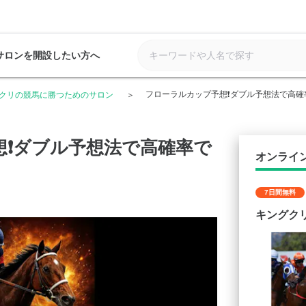
サロンを開設したい方へ
フローラルカップ予想❗️ダブル予想法で高確率
クリの競馬に勝つためのサロン
❗️ダブル予想法で高確率で
オンライ
7日間無料
キングク