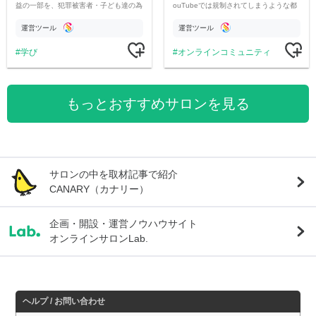
益の一部を、犯罪被害者・子ども達の為
ouTubeでは規制されてしまうような都
のチャリティーに寄付させていただきま
市伝説を中心にオリジナルコンテンツを
す
公開。
運営ツール
運営ツール
学び
オンラインコミュニティ
もっとおすすめサロンを見る
サロンの中を取材記事で紹介
CANARY（カナリー）
企画・開設・運営ノウハウサイト
オンラインサロンLab.
ヘルプ / お問い合わせ