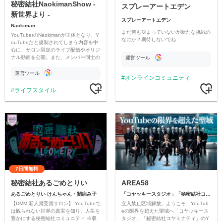
秘密結社NaokimanShow -
スプレーアートエデン
新世界より -
スプレーアートエデン
Naokiman
まだ何も決まっていないが新たな挑戦の
YouTuberのNaokimanが主体となり、Y
なにか？期待しないでね
ouTubeだと規制されてしまう内容を中
心に、サロン限定のライブ配信やオリジ
ナル動画を公開。また、メンバー同士の
運営ツール
情報交換や交流の場としても楽しんでい
ただいています。
運営ツール
オンラインコミュニティ
ライフスタイル
7日間無料
秘密結社あるごめとりい
AREA58
あるごめとりい けんちゃん・闇病み子
「コヤッキースタジオ」「秘密結社コヤミナティ」
【DMM 新人賞受賞サロン】 YouTubeで
立入禁止区域解放。ようこそ、YouTub
は観られない世界の真実を知り、人生を
eの限界を超えた聖域へ「コヤッキース
豊かにする秘密結社コミュニティ ※収
タジオ」「秘密結社コヤミナティ」のY