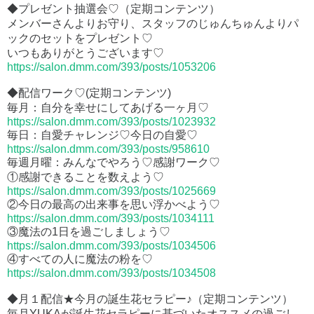
◆プレゼント抽選会♡（定期コンテンツ）
メンバーさんよりお守り、スタッフのじゅんちゅんよりパ
ックのセットをプレゼント♡
いつもありがとうございます♡
https://salon.dmm.com/393/posts/1053206
◆配信ワーク♡(定期コンテンツ)
毎月：自分を幸せにしてあげる一ヶ月♡
https://salon.dmm.com/393/posts/1023932
毎日：自愛チャレンジ♡今日の自愛♡
https://salon.dmm.com/393/posts/958610
毎週月曜：みんなでやろう♡感謝ワーク♡
①感謝できることを数えよう♡
https://salon.dmm.com/393/posts/1025669
②今日の最高の出来事を思い浮かべよう♡
https://salon.dmm.com/393/posts/1034111
③魔法の1日を過ごしましょう♡
https://salon.dmm.com/393/posts/1034506
④すべての人に魔法の粉を♡
https://salon.dmm.com/393/posts/1034508
◆月１配信★今月の誕生花セラピー♪（定期コンテンツ）
毎月YUKAが誕生花セラピーに基づいたオススメの過ごし