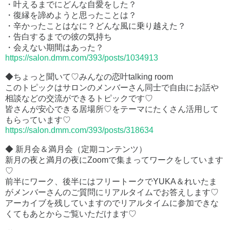
・叶えるまでにどんな自愛をした？
・復縁を諦めようと思ったことは？
・辛かったことはなに？どんな風に乗り越えた？
・告白するまでの彼の気持ち
・会えない期間はあった？
https://salon.dmm.com/393/posts/1034913
◆ちょっと聞いて♡みんなの恋叶talking room
このトピックはサロンのメンバーさん同士で自由にお話や
相談などの交流ができるトピックです♡
皆さんが安心できる居場所♡をテーマにたくさん活用して
もらっています♡
https://salon.dmm.com/393/posts/318634
◆ 新月会＆満月会（定期コンテンツ）
新月の夜と満月の夜にZoomで集まってワークをしています
♡
前半にワーク、後半にはフリートークでYUKA＆れいたま
がメンバーさんのご質問にリアルタイムでお答えします♡
アーカイブを残していますのでリアルタイムに参加できな
くてもあとからご覧いただけます♡