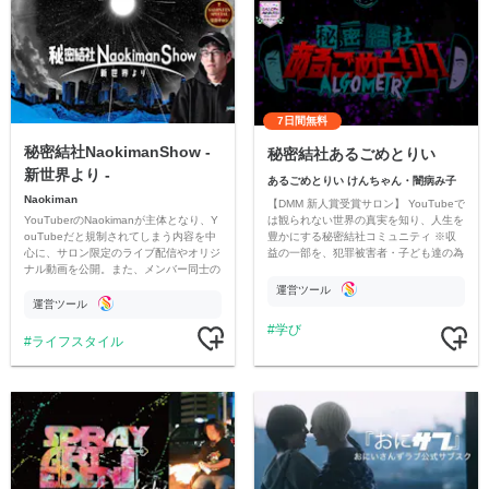
7日間無料
秘密結社NaokimanShow -
秘密結社あるごめとりい
新世界より -
あるごめとりい けんちゃん・闇病み子
Naokiman
【DMM 新人賞受賞サロン】 YouTubeで
YouTuberのNaokimanが主体となり、Y
は観られない世界の真実を知り、人生を
ouTubeだと規制されてしまう内容を中
豊かにする秘密結社コミュニティ ※収
心に、サロン限定のライブ配信やオリジ
益の一部を、犯罪被害者・子ども達の為
ナル動画を公開。また、メンバー同士の
のチャリティーに寄付させていただきま
情報交換や交流の場としても楽しんでい
す
運営ツール
ただいています。
運営ツール
学び
ライフスタイル