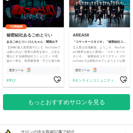
7日間無料
秘密結社あるごめとりい
AREA58
あるごめとりい けんちゃん・闇病み子
「コヤッキースタジオ」「秘密結社コヤミナティ」
【DMM 新人賞受賞サロン】 YouTubeで
立入禁止区域解放。ようこそ、YouTub
は観られない世界の真実を知り、人生を
eの限界を超えた聖域へ「コヤッキース
豊かにする秘密結社コミュニティ ※収
タジオ」「秘密結社コヤミナティ」のY
益の一部を、犯罪被害者・子ども達の為
ouTubeでは規制されてしまうような都
のチャリティーに寄付させていただきま
市伝説を中心にオリジナルコンテンツを
す
公開。
運営ツール
運営ツール
学び
オンラインコミュニティ
もっとおすすめサロンを見る
サロンの中を取材記事で紹介