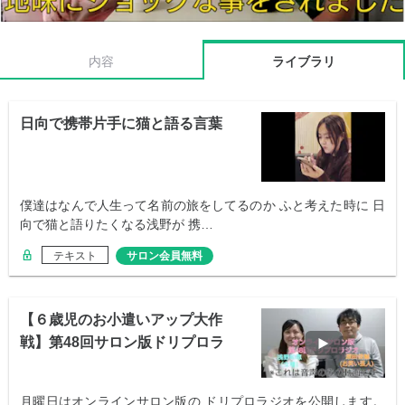
内容
ライブラリ
日向で携帯片手に猫と語る言葉
僕達はなんで人生って名前の旅をしてるのか ふと考えた時に 日
向で猫と語りたくなる浅野が 携…
テキスト
サロン会員無料
【６歳児のお小遣いアップ大作
戦】第48回サロン版ドリプロラ
ジオ
月曜日はオンラインサロン版の ドリプロラジオを公開します。