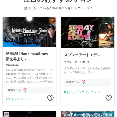
盛り上がっている人気のサロンをピックアップ！
秘密結社NaokimanShow -
スプレーアートエデン
新世界より -
スプレーアートエデン
Naokiman
まだ何も決まっていないが新たな挑戦の
YouTuberのNaokimanが主体となり、Y
なにか？期待しないでね
ouTubeだと規制されてしまう内容を中
心に、サロン限定のライブ配信やオリジ
ナル動画を公開。また、メンバー同士の
運営ツール
情報交換や交流の場としても楽しんでい
ただいています。
運営ツール
オンラインコミュニティ
ライフスタイル