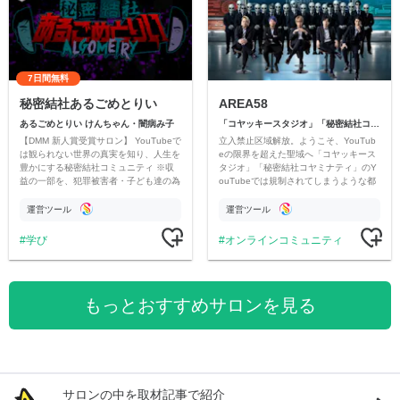
7日間無料
秘密結社あるごめとりい
AREA58
あるごめとりい けんちゃん・闇病み子
「コヤッキースタジオ」「秘密結社コヤミナティ」
【DMM 新人賞受賞サロン】 YouTubeで
立入禁止区域解放。ようこそ、YouTub
は観られない世界の真実を知り、人生を
eの限界を超えた聖域へ「コヤッキース
豊かにする秘密結社コミュニティ ※収
タジオ」「秘密結社コヤミナティ」のY
益の一部を、犯罪被害者・子ども達の為
ouTubeでは規制されてしまうような都
のチャリティーに寄付させていただきま
市伝説を中心にオリジナルコンテンツを
す
公開。
運営ツール
運営ツール
学び
オンラインコミュニティ
もっとおすすめサロンを見る
サロンの中を取材記事で紹介