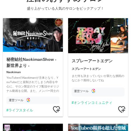
盛り上がっている人気のサロンをピックアップ！
秘密結社NaokimanShow -
スプレーアートエデン
新世界より -
スプレーアートエデン
Naokiman
まだ何も決まっていないが新たな挑戦の
YouTuberのNaokimanが主体となり、Y
なにか？期待しないでね
ouTubeだと規制されてしまう内容を中
心に、サロン限定のライブ配信やオリジ
ナル動画を公開。また、メンバー同士の
運営ツール
情報交換や交流の場としても楽しんでい
ただいています。
運営ツール
オンラインコミュニティ
ライフスタイル