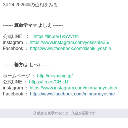
34:24 2026年の位相をみる
-------
算命学ママ よしえ
-------
公式LINE :
https://lin.ee/1vSVvzm
instagram ：
https://www.instagram.com/yossshie36/
Facebook ：
https://www.facebook.com/kishiki.yoshie
-------
善方(よしへ)
-------
ホームページ ：
http://m-yoshie.jp/
公式LINE ：
https://lin.ee/GHjcIJI
instagram ：
https://www.instagram.com/minnanoyoshie/
Facebook ：
https://www.facebook.com/minnanoyoshie
続きを表示するには、入会が必要です