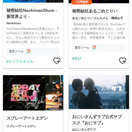
7日間無料
秘密結社NaokimanShow -
秘密結社あるごめとりい
新世界より -
あるごめとりい けんちゃん・闇病み子
Naokiman
【DMM 新人賞受賞サロン】 YouTubeで
YouTuberのNaokimanが主体となり、Y
は観られない世界の真実を知り、人生を
ouTubeだと規制されてしまう内容を中
豊かにする秘密結社コミュニティ ※収
心に、サロン限定のライブ配信やオリジ
益の一部を、犯罪被害者・子ども達の為
ナル動画を公開。また、メンバー同士の
のチャリティーに寄付させていただきま
情報交換や交流の場としても楽しんでい
す
運営ツール
ただいています。
運営ツール
学び
ライフスタイル
おにいさんずラブ公式サブ
スプレーアートエデン
スク『おにサブ』
スプレーアートエデン
おにいさんずラブ